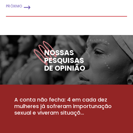
PRÓXIMO
NOSSAS
PESQUISAS
DE OPINIÃO
A conta não fecha: 4 em cada dez
P
la
mulheres já sofreram importunação
a
sexual e viveram situaçõ...
m