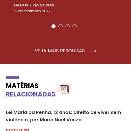
DADOS E PESQUISAS
D
12 de setembro, 2022
25
VEJA MAIS PESQUISAS
MATÉRIAS
RELACIONADAS
ue
Lei Maria da Penha, 13 anos: direito de viver sem
Qu
violência, por Maria Noel Vaeza
em
20
DESTAQUES