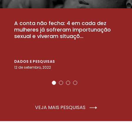
A conta não fecha: 4 em cada dez
P
la
mulheres já sofreram importunação
a
sexual e viveram situaçõ...
m
DADOS E PESQUISAS
D
12 de setembro, 2022
25
VEJA MAIS PESQUISAS