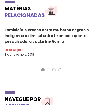
MATÉRIAS
RELACIONADAS
Feminicídio cresce entre mulheres negras e
Ca
indígenas e diminui entre brancas, aponta
Co
pesquisadora Jackeline Romio
Pa
DESTAQUES
DE
8 de novembro, 2018
26 
Nom
NAVEGUE POR