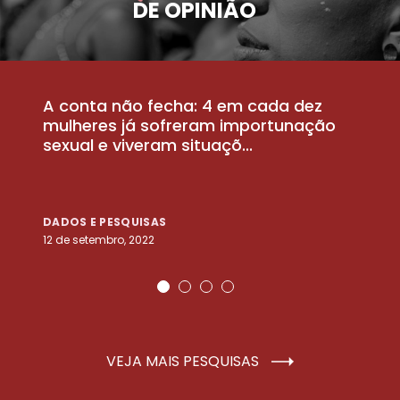
DE OPINIÃO
A conta não fecha: 4 em cada dez
P
la
mulheres já sofreram importunação
a
sexual e viveram situaçõ...
m
DADOS E PESQUISAS
D
12 de setembro, 2022
25
VEJA MAIS PESQUISAS