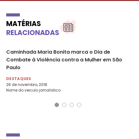
MATÉRIAS
RELACIONADAS
 no
Caminhada Maria Bonita marca o Dia de
Fa
Combate à Violência contra a Mulher em São
fe
Paulo
fi
DESTAQUES
DE
26 de novembro, 2018
24 
Nome do veiculo jornalístico