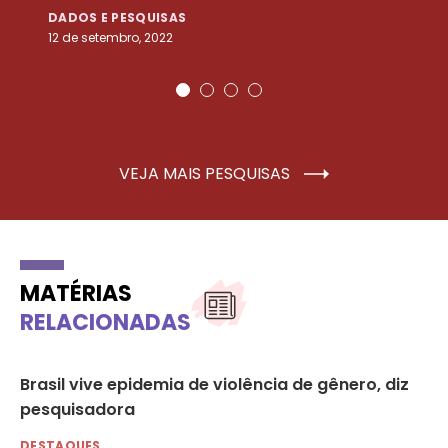
DADOS E PESQUISAS
D
12 de setembro, 2022
25
VEJA MAIS PESQUISAS
MATÉRIAS
RELACIONADAS
Brasil vive epidemia de violência de gênero, diz
Vi
pesquisadora
qu
DESTAQUES
DE