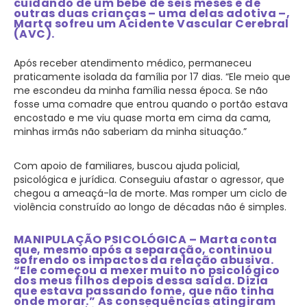
cuidando de um bebê de seis meses e de
outras duas crianças – uma delas adotiva –,
Marta sofreu um Acidente Vascular Cerebral
(AVC).
Após receber atendimento médico, permaneceu
praticamente isolada da família por 17 dias. “Ele meio que
me escondeu da minha família nessa época. Se não
fosse uma comadre que entrou quando o portão estava
encostado e me viu quase morta em cima da cama,
minhas irmãs não saberiam da minha situação.”
Com apoio de familiares, buscou ajuda policial,
psicológica e jurídica. Conseguiu afastar o agressor, que
chegou a ameaçá-la de morte. Mas romper um ciclo de
violência construído ao longo de décadas não é simples.
MANIPULAÇÃO PSICOLÓGICA – Marta conta
que, mesmo após a separação, continuou
sofrendo os impactos da relação abusiva.
“Ele começou a mexer muito no psicológico
dos meus filhos depois dessa saída. Dizia
que estava passando fome, que não tinha
onde morar.” As consequências atingiram