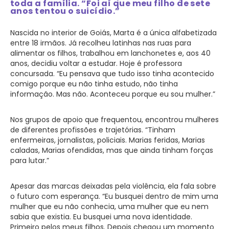
toda a família. “Foi aí que meu filho de sete
anos tentou o suicídio.”
Nascida no interior de Goiás, Marta é a única alfabetizada
entre 18 irmãos. Já recolheu latinhas nas ruas para
alimentar os filhos, trabalhou em lanchonetes e, aos 40
anos, decidiu voltar a estudar. Hoje é professora
concursada. “Eu pensava que tudo isso tinha acontecido
comigo porque eu não tinha estudo, não tinha
informação. Mas não. Aconteceu porque eu sou mulher.”
Nos grupos de apoio que frequentou, encontrou mulheres
de diferentes profissões e trajetórias. “Tinham
enfermeiras, jornalistas, policiais. Marias feridas, Marias
caladas, Marias ofendidas, mas que ainda tinham forças
para lutar.”
Apesar das marcas deixadas pela violência, ela fala sobre
o futuro com esperança. “Eu busquei dentro de mim uma
mulher que eu não conhecia, uma mulher que eu nem
sabia que existia. Eu busquei uma nova identidade.
Primeiro pelos meus filhos. Depois chegou um momento