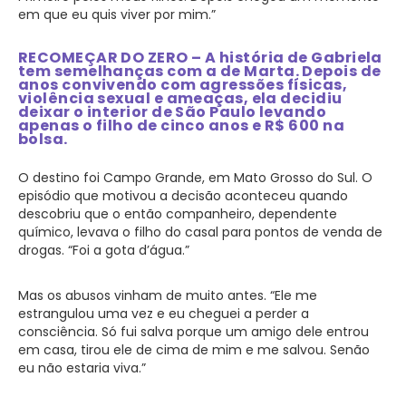
em que eu quis viver por mim.”
RECOMEÇAR DO ZERO – A história de Gabriela
tem semelhanças com a de Marta. Depois de
anos convivendo com agressões físicas,
violência sexual e ameaças, ela decidiu
deixar o interior de São Paulo levando
apenas o filho de cinco anos e R$ 600 na
bolsa.
O destino foi Campo Grande, em Mato Grosso do Sul. O
episódio que motivou a decisão aconteceu quando
descobriu que o então companheiro, dependente
químico, levava o filho do casal para pontos de venda de
drogas. “Foi a gota d’água.”
Mas os abusos vinham de muito antes. “Ele me
estrangulou uma vez e eu cheguei a perder a
consciência. Só fui salva porque um amigo dele entrou
em casa, tirou ele de cima de mim e me salvou. Senão
eu não estaria viva.”