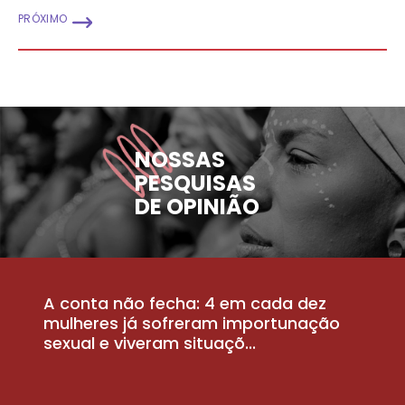
PRÓXIMO
NOSSAS
PESQUISAS
DE OPINIÃO
A conta não fecha: 4 em cada dez
P
la
mulheres já sofreram importunação
a
sexual e viveram situaçõ...
m