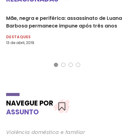
Mãe, negra e periférica: assassinato de Luana
Re
Barbosa permanece impune após três anos
da
em
DESTAQUES
13 de abril, 2019
DE
21 
NAVEGUE POR
ASSUNTO
Violência doméstica e familiar