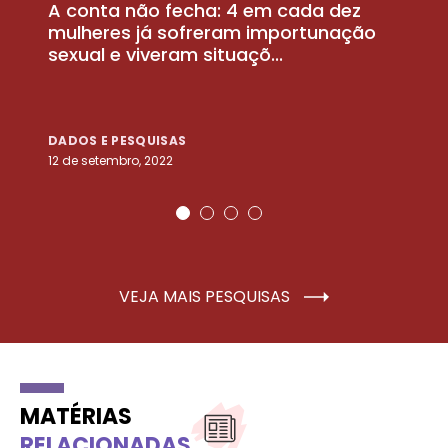
A conta não fecha: 4 em cada dez
P
la
mulheres já sofreram importunação
a
sexual e viveram situaçõ...
m
DADOS E PESQUISAS
D
12 de setembro, 2022
25
VEJA MAIS PESQUISAS
MATÉRIAS
RELACIONADAS