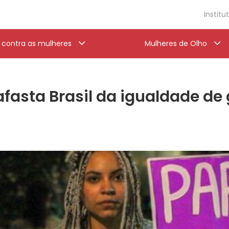
Institu
a contra as mulheres
Mulheres de Olho
afasta Brasil da igualdade de