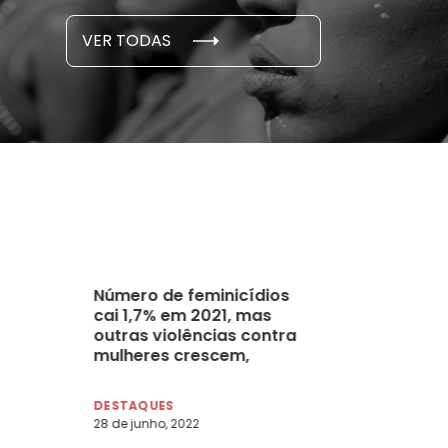
S E PESQUISAS
DADOS E P
VER TODAS
 novembro, 2021
15 de outubro
Número de feminicídios
cai 1,7% em 2021, mas
outras violências contra
mulheres crescem,
mostra Anuário
DESTAQUES
28 de junho, 2022