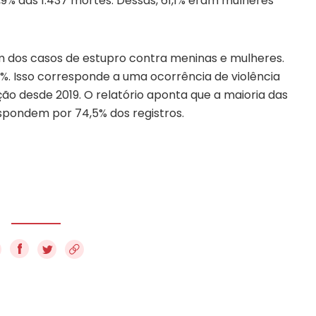
1,9% das 1.437 mortes. Dessas, 61,1% eram mulheres
dos casos de estupro contra meninas e mulheres.
,9%. Isso corresponde a uma ocorrência de violência
ão desde 2019. O relatório aponta que a maioria das
espondem por 74,5% dos registros.
f