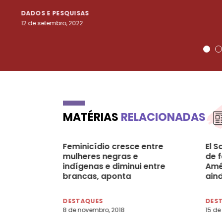
DADOS E PESQUISAS
12 de setembro, 2022
MATÉRIAS
RELACIONADAS
Feminicídio cresce entre
El 
mulheres negras e
de 
indígenas e diminui entre
Amér
brancas, aponta
aind
pesquisadora Jackeline
Romio
DESTAQUES
DES
8 de novembro, 2018
15 de