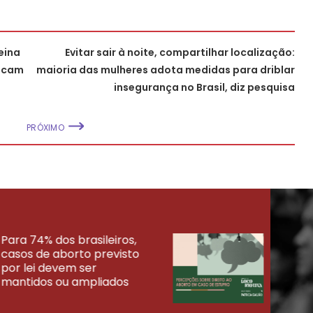
reina
Evitar sair à noite, compartilhar localização:
uscam
maioria das mulheres adota medidas para driblar
insegurança no Brasil, diz pesquisa
PRÓXIMO
Para 74% dos brasileiros,
30% 
casos de aborto previsto
fora
UISAS
por lei devem ser
mort
mantidos ou ampliados
uma 
tenta