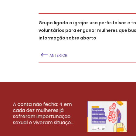
Grupo ligado a igrejas usa perfis falsos e t
voluntários para enganar mulheres que b
informação sobre aborto
ANTERIOR
A conta não fecha: 4 em
cada dez mulheres já
VEJA MAIS PESQ
sofreram importunação
sexual e viveram situaçõ...