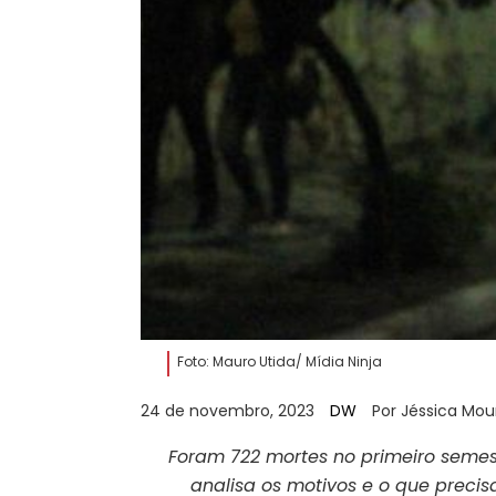
Foto: Mauro Utida/ Mídia Ninja
24 de novembro, 2023
DW
Por Jéssica Mou
Foram 722 mortes no primeiro semest
analisa os motivos e o que precisa