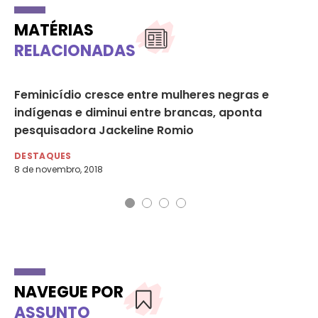
MATÉRIAS
RELACIONADAS
V
Feminicídio cresce entre mulheres negras e
Br
indígenas e diminui entre brancas, aponta
vi
pesquisadora Jackeline Romio
DE
16 
DESTAQUES
8 de novembro, 2018
NAVEGUE POR
ASSUNTO