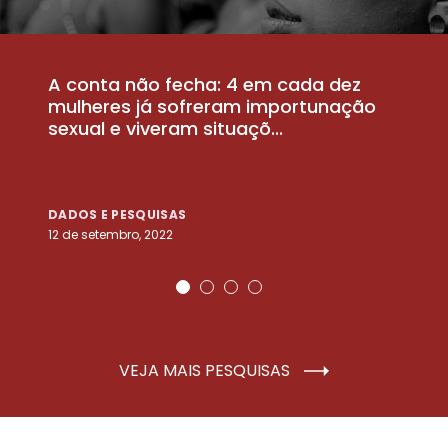
A conta não fecha: 4 em cada dez
P
la
mulheres já sofreram importunação
a
sexual e viveram situaçõ...
m
DADOS E PESQUISAS
D
12 de setembro, 2022
25
VEJA MAIS PESQUISAS