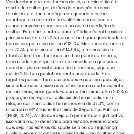
Vale lembrar que, nos termos da lei, o feminicídio é a
morte de mulher por razões da condição do sexo
feminino, e estaria configurado quando o crime
acontece em contexto de violência doméstica ou
quando envolve menosprezo ou ódio à condição de
mulher. Este crime entrou para o Código Penal brasileiro
primeiramente em 2015, como uma figura qualificada de
homicídio, por meio da Lei nº 13.104. Mais recentemente,
em 2024, por meio da Lei nº 14.994, o feminicídio foi
atualizado e transformado em tipo penal autônomo,
uma mudança importante, na medida em que pode
contribuir para a visibilidade do fenômeno, algo que
desde 2015 tem paulatinamente acontecido. E os
registros policiais têm, aos poucos e não sem percalços,
sido adaptados a esse novo olhar para a morte violenta
de mulheres, enxergando-a como feminicídio. Em 2023, a
proporção de registros policiais de feminicídios em
relação aos homicídios femininos era de 37,3%, como
mostrou o 18º Anuário Brasileiro de Segurança Pública
(FBSP, 2024). Ainda que seja um percentual significativo,
isso varia muito de estado para estado, evidenciando
que, seja nas esferas da saúde seja ou da segurança
pública, enxergar a morte violenta de uma mulher como