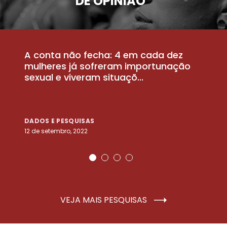
DE OPINIÃO
A conta não fecha: 4 em cada dez
P
la
mulheres já sofreram importunação
a
sexual e viveram situaçõ...
m
DADOS E PESQUISAS
D
12 de setembro, 2022
25
VEJA MAIS PESQUISAS