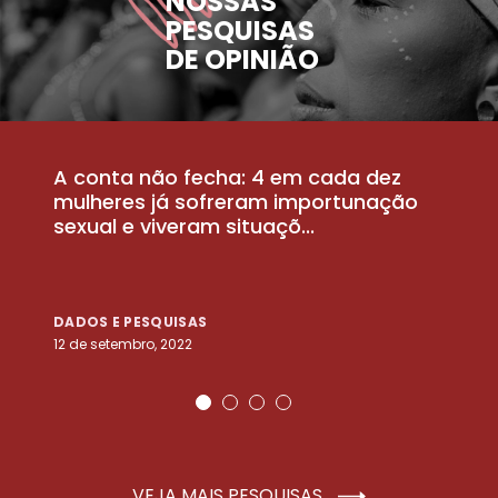
NOSSAS
PESQUISAS
DE OPINIÃO
A conta não fecha: 4 em cada dez
P
la
mulheres já sofreram importunação
a
sexual e viveram situaçõ...
m
DADOS E PESQUISAS
D
12 de setembro, 2022
25
VEJA MAIS PESQUISAS