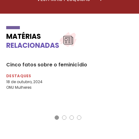
MATÉRIAS
RELACIONADAS
Cinco fatos sobre o feminicídio
Ví
ah
10
DESTAQUES
18 de outubro, 2024
DE
ONU Mulheres
26 
SB