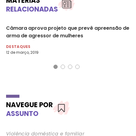
MATÉRIAS
RELACIONADAS
ane
Câmara aprova projeto que prevê apreensão de
Ca
arma de agressor de mulheres
DE
14 
DESTAQUES
12 de março, 2019
NAVEGUE POR
ASSUNTO
Violência doméstica e familiar