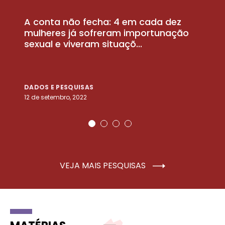
A conta não fecha: 4 em cada dez
P
la
mulheres já sofreram importunação
a
sexual e viveram situaçõ...
m
DADOS E PESQUISAS
D
12 de setembro, 2022
25
VEJA MAIS PESQUISAS