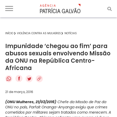
INÍCIO
VIOLÊNCIA CONTRA AS MULHERES
NOTÍCIAS
Impunidade ‘chegou ao fim’ para
abusos sexuais envolvendo Missão
da ONU na República Centro-
Africana
f
21 de março, 2016
(ONU Mulheres, 21/03/2016)
Chefe da Missão de Paz da
ONU no país, Parfait Onanga-Anyanga exigiu que crimes
cometidos por militares sejam tratados como merecem. A