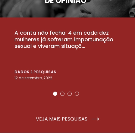
DE OPINIÃO
A conta não fecha: 4 em cada dez
P
la
mulheres já sofreram importunação
a
sexual e viveram situaçõ...
m
DADOS E PESQUISAS
D
12 de setembro, 2022
25
VEJA MAIS PESQUISAS