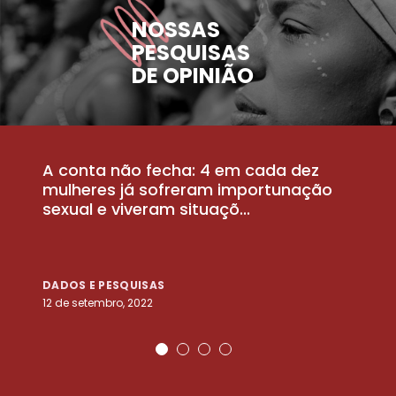
NOSSAS
PESQUISAS
DE OPINIÃO
A conta não fecha: 4 em cada dez
P
la
mulheres já sofreram importunação
a
sexual e viveram situaçõ...
m
DADOS E PESQUISAS
D
12 de setembro, 2022
25