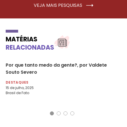
VEJA MAIS PESQUISAS
MATÉRIAS
RELACIONADAS
de
Por que tanto medo da gente?, por Valdete
Po
 na
Souto Severo
di
DESTAQUES
DE
15 de julho, 2025
23 
Brasil de Fato
Az