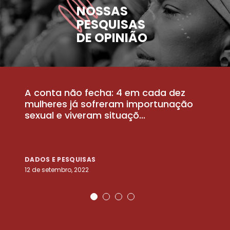
NOSSAS
PESQUISAS
DE OPINIÃO
A conta não fecha: 4 em cada dez
P
la
mulheres já sofreram importunação
a
sexual e viveram situaçõ...
m
DADOS E PESQUISAS
D
12 de setembro, 2022
25