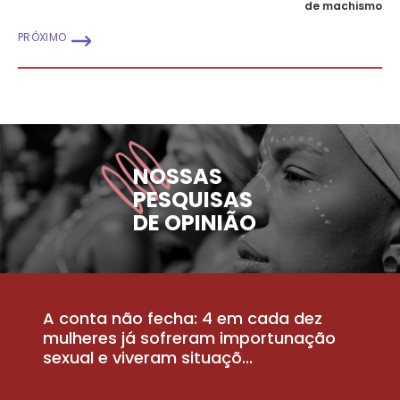
de machismo
PRÓXIMO
NOSSAS
PESQUISAS
DE OPINIÃO
A conta não fecha: 4 em cada dez
P
la
mulheres já sofreram importunação
a
sexual e viveram situaçõ...
m