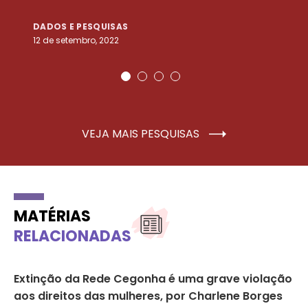
DADOS E PESQUISAS
D
12 de setembro, 2022
25
VEJA MAIS PESQUISAS
MATÉRIAS
RELACIONADAS
as
Extinção da Rede Cegonha é uma grave violação
Me
aos direitos das mulheres, por Charlene Borges
de