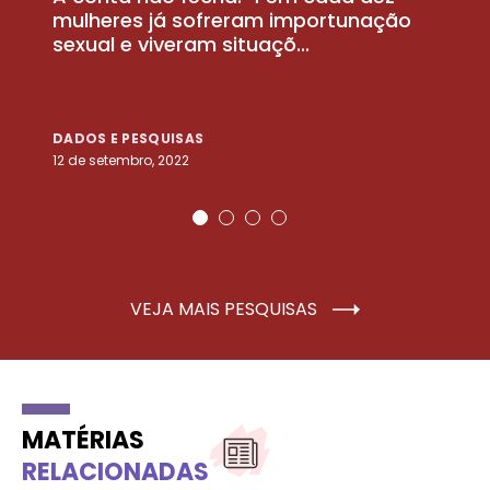
la
mulheres já sofreram importunação
a
sexual e viveram situaçõ...
m
DADOS E PESQUISAS
D
12 de setembro, 2022
25
VEJA MAIS PESQUISAS
MATÉRIAS
RELACIONADAS