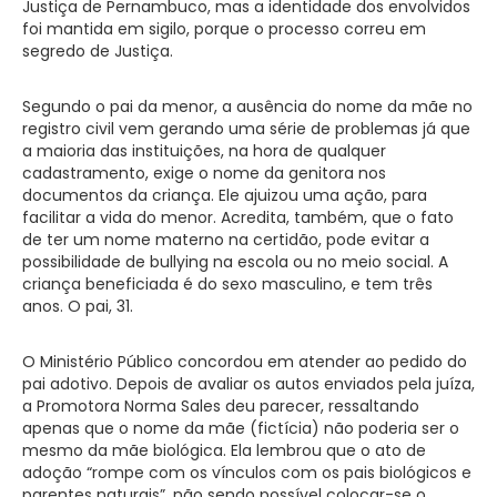
Justiça de Pernambuco, mas a identidade dos envolvidos
foi mantida em sigilo, porque o processo correu em
segredo de Justiça.
Segundo o pai da menor, a ausência do nome da mãe no
registro civil vem gerando uma série de problemas já que
a maioria das instituições, na hora de qualquer
cadastramento, exige o nome da genitora nos
documentos da criança. Ele ajuizou uma ação, para
facilitar a vida do menor. Acredita, também, que o fato
de ter um nome materno na certidão, pode evitar a
possibilidade de bullying na escola ou no meio social. A
criança beneficiada é do sexo masculino, e tem três
anos. O pai, 31.
O Ministério Público concordou em atender ao pedido do
pai adotivo. Depois de avaliar os autos enviados pela juíza,
a Promotora Norma Sales deu parecer, ressaltando
apenas que o nome da mãe (fictícia) não poderia ser o
mesmo da mãe biológica. Ela lembrou que o ato de
adoção “rompe com os vínculos com os pais biológicos e
parentes naturais”, não sendo possível colocar-se o