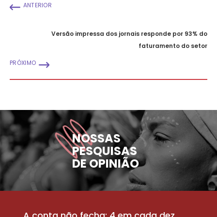
ANTERIOR
Versão impressa dos jornais responde por 93% do
faturamento do setor
PRÓXIMO
NOSSAS
PESQUISAS
DE OPINIÃO
A conta não fecha: 4 em cada dez
P