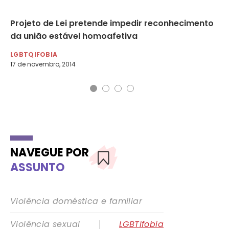
é
Projeto de Lei pretende impedir reconhecimento
Câ
da união estável homoafetiva
g
LGBTQIFOBIA
LG
17 de novembro, 2014
12 
NAVEGUE POR
ASSUNTO
Violência doméstica e familiar
|
Violência sexual
LGBTIfobia