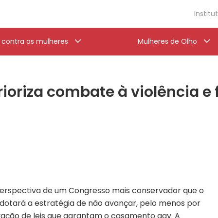
Institu
a contra as mulheres
Mulheres de Olho
ioriza combate à violência e 
rspectiva de um Congresso mais conservador que o
 adotará a estratégia de não avançar, pelo menos por
ação de leis que garantam o casamento gay. A