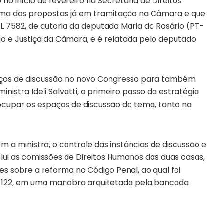
no início de fevereiro na Secretaria de Direitos
Uma das propostas já em tramitação na Câmara e que
 7582, de autoria da deputada Maria do Rosário (PT-
ão e Justiça da Câmara, e é relatada pelo deputado
paços de discussão no novo Congresso para também
istra Ideli Salvatti, o primeiro passo da estratégia
 ocupar os espaços de discussão do tema, tanto na
 a ministra, o controle das instâncias de discussão e
lui as comissões de Direitos Humanos das duas casas,
sobre a reforma no Código Penal, ao qual foi
C-122, em uma manobra arquitetada pela bancada