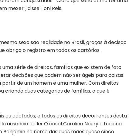
á foram conquistados. “Claro que seria ótimo ter uma
m mexer”, disse Toni Reis.
mesmo sexo são realidade no Brasil, graças à decisão
e obriga o registro em todos os cartórios.
 uma série de direitos, famílias que existem de fato
sperar decisões que podem não ser ágeis para coisas
 a partir de um homem e uma mulher. Com direitos
ba criando duas categorias de famílias, o que é
rais ou adotados, e todos os direitos decorrentes desta
a ausência da lei. O casal Carolina Noury e Luciana
no Benjamin no nome das duas mães quase cinco