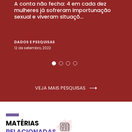
A conta não fecha: 4 em cada dez
P
la
mulheres já sofreram importunação
a
sexual e viveram situaçõ...
m
DADOS E PESQUISAS
D
12 de setembro, 2022
25
VEJA MAIS PESQUISAS
MATÉRIAS
RELACIONADAS