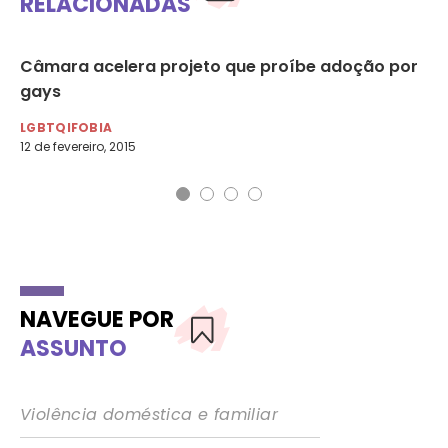
RELACIONADAS
Câmara acelera projeto que proíbe adoção por
De
gays
Câ
LGBTQIFOBIA
LG
12 de fevereiro, 2015
26 
NAVEGUE POR
ASSUNTO
Violência doméstica e familiar