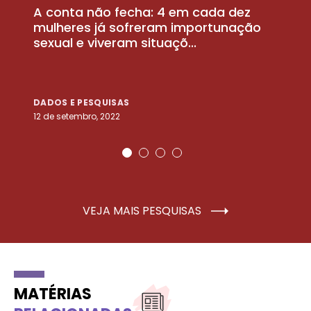
A conta não fecha: 4 em cada dez
P
la
mulheres já sofreram importunação
a
sexual e viveram situaçõ...
m
DADOS E PESQUISAS
D
12 de setembro, 2022
25
VEJA MAIS PESQUISAS
MATÉRIAS