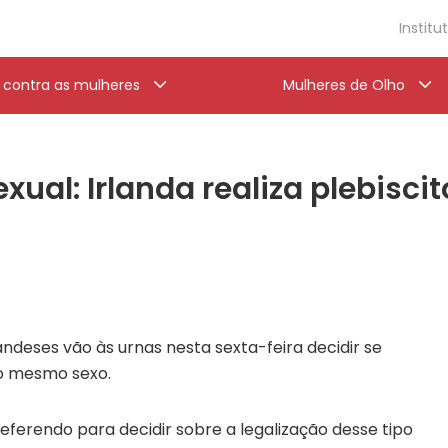
Institu
a contra as mulheres
Mulheres de Olho
l: Irlanda realiza plebisci
landeses vão às urnas nesta sexta-feira decidir se
o mesmo sexo.
referendo para decidir sobre a legalização desse tipo