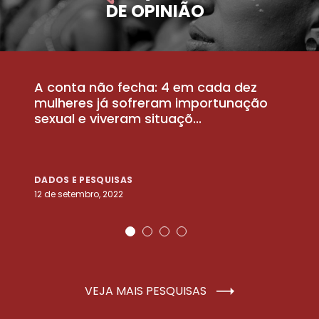
DE OPINIÃO
A conta não fecha: 4 em cada dez
P
la
mulheres já sofreram importunação
a
sexual e viveram situaçõ...
m
DADOS E PESQUISAS
D
12 de setembro, 2022
25
VEJA MAIS PESQUISAS