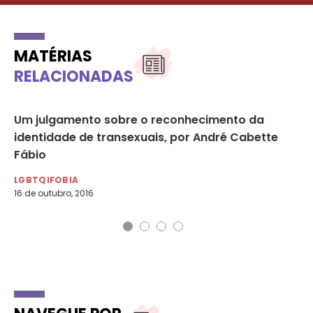
MATÉRIAS
RELACIONADAS
Um julgamento sobre o reconhecimento da
Só
identidade de transexuais, por André Cabette
da
Fábio
DE
25 
LGBTQIFOBIA
16 de outubro, 2016