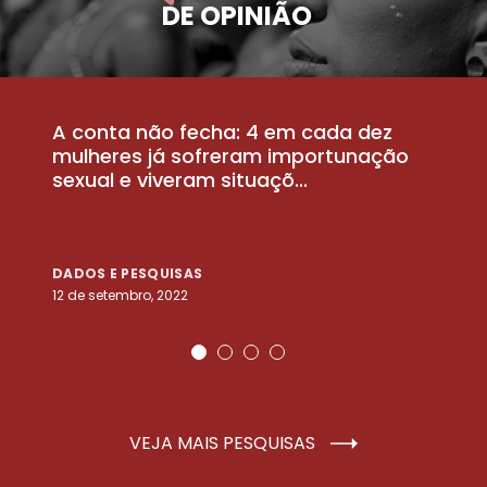
DE OPINIÃO
A conta não fecha: 4 em cada dez
P
la
mulheres já sofreram importunação
a
sexual e viveram situaçõ...
m
DADOS E PESQUISAS
D
12 de setembro, 2022
25
VEJA MAIS PESQUISAS