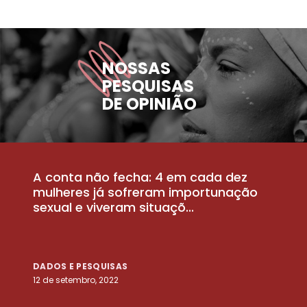
NOSSAS
PESQUISAS
DE OPINIÃO
A conta não fecha: 4 em cada dez
P
la
mulheres já sofreram importunação
a
sexual e viveram situaçõ...
m
DADOS E PESQUISAS
D
12 de setembro, 2022
25