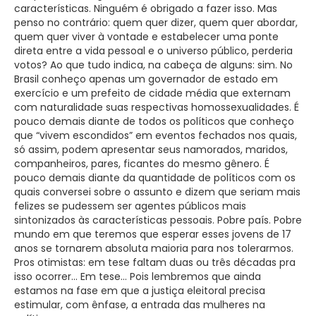
características. Ninguém é obrigado a fazer isso. Mas
penso no contrário: quem quer dizer, quem quer abordar,
quem quer viver à vontade e estabelecer uma ponte
direta entre a vida pessoal e o universo público, perderia
votos? Ao que tudo indica, na cabeça de alguns: sim. No
Brasil conheço apenas um governador de estado em
exercício e um prefeito de cidade média que externam
com naturalidade suas respectivas homossexualidades. É
pouco demais diante de todos os políticos que conheço
que “vivem escondidos” em eventos fechados nos quais,
só assim, podem apresentar seus namorados, maridos,
companheiros, pares, ficantes do mesmo gênero. É
pouco demais diante da quantidade de políticos com os
quais conversei sobre o assunto e dizem que seriam mais
felizes se pudessem ser agentes públicos mais
sintonizados às características pessoais. Pobre país. Pobre
mundo em que teremos que esperar esses jovens de 17
anos se tornarem absoluta maioria para nos tolerarmos.
Pros otimistas: em tese faltam duas ou três décadas pra
isso ocorrer… Em tese… Pois lembremos que ainda
estamos na fase em que a justiça eleitoral precisa
estimular, com ênfase, a entrada das mulheres na