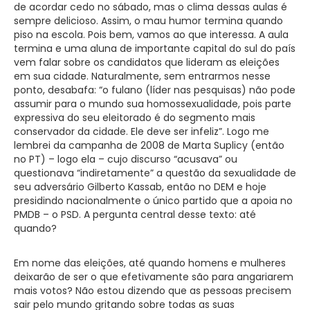
de acordar cedo no sábado, mas o clima dessas aulas é
sempre delicioso. Assim, o mau humor termina quando
piso na escola. Pois bem, vamos ao que interessa. A aula
termina e uma aluna de importante capital do sul do país
vem falar sobre os candidatos que lideram as eleições
em sua cidade. Naturalmente, sem entrarmos nesse
ponto, desabafa: “o fulano (líder nas pesquisas) não pode
assumir para o mundo sua homossexualidade, pois parte
expressiva do seu eleitorado é do segmento mais
conservador da cidade. Ele deve ser infeliz”. Logo me
lembrei da campanha de 2008 de Marta Suplicy (então
no PT) – logo ela – cujo discurso “acusava” ou
questionava “indiretamente” a questão da sexualidade de
seu adversário Gilberto Kassab, então no DEM e hoje
presidindo nacionalmente o único partido que a apoia no
PMDB – o PSD. A pergunta central desse texto: até
quando?
Em nome das eleições, até quando homens e mulheres
deixarão de ser o que efetivamente são para angariarem
mais votos? Não estou dizendo que as pessoas precisem
sair pelo mundo gritando sobre todas as suas