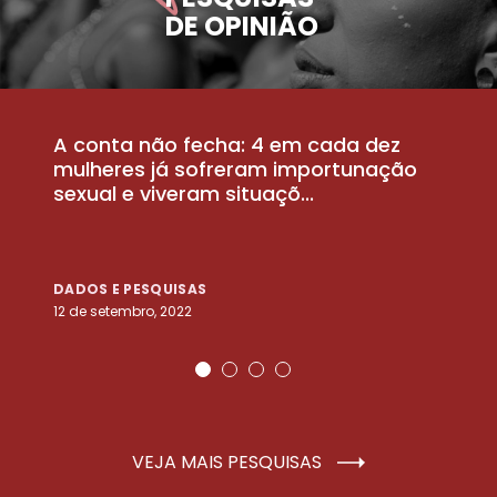
DE OPINIÃO
A conta não fecha: 4 em cada dez
P
la
mulheres já sofreram importunação
a
sexual e viveram situaçõ...
m
DADOS E PESQUISAS
D
12 de setembro, 2022
25
VEJA MAIS PESQUISAS