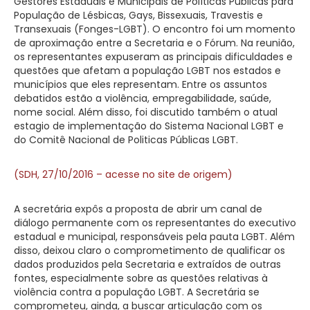
Gestores Estaduais e Municipais de Políticas Públicas para
População de Lésbicas, Gays, Bissexuais, Travestis e
Transexuais (Fonges-
LGBT
). O encontro foi um momento
de aproximação entre a Secretaria e o Fórum. Na reunião,
os representantes expuseram as principais dificuldades e
questões que afetam a população
LGBT
nos estados e
municípios que eles representam. Entre os assuntos
debatidos estão a violência, empregabilidade, saúde,
nome social. Além disso, foi discutido também o atual
estagio de implementação do Sistema Nacional
LGBT
e
do Comitê Nacional de Politicas Públicas
LGBT
.
(SDH, 27/10/2016 – acesse no site de origem)
A secretária expôs a proposta de abrir um canal de
diálogo permanente com os representantes do executivo
estadual e municipal, responsáveis pela pauta
LGBT
. Além
disso, deixou claro o comprometimento de qualificar os
dados produzidos pela Secretaria e extraídos de outras
fontes, especialmente sobre as questões relativas à
violência contra a população
LGBT
. A Secretária se
comprometeu, ainda, a buscar articulação com os