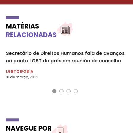
MATÉRIAS
RELACIONADAS
em
Secretário de Direitos Humanos fala de avanços
O 
na pauta LGBT do país em reunião de conselho
LG
27 
LGBTQIFOBIA
31 de março, 2016
NAVEGUE POR