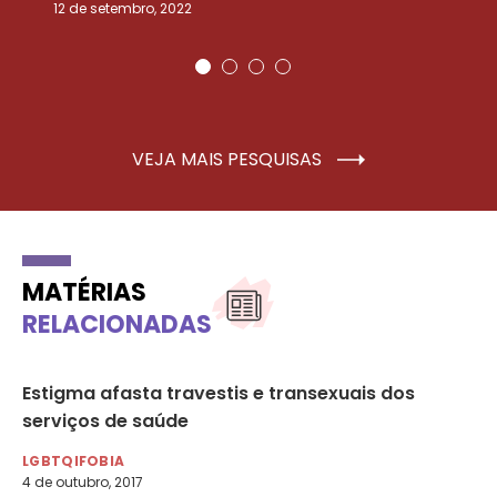
12 de setembro, 2022
25
VEJA MAIS PESQUISAS
MATÉRIAS
RELACIONADAS
Estigma afasta travestis e transexuais dos
An
serviços de saúde
an
LGBTQIFOBIA
LG
4 de outubro, 2017
25 