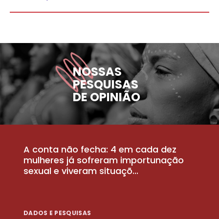
NOSSAS
PESQUISAS
DE OPINIÃO
A conta não fecha: 4 em cada dez
P
la
mulheres já sofreram importunação
a
sexual e viveram situaçõ...
m
DADOS E PESQUISAS
D