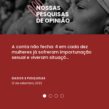
NOSSAS
PESQUISAS
DE OPINIÃO
A conta não fecha: 4 em cada dez
P
la
mulheres já sofreram importunação
a
sexual e viveram situaçõ...
m
DADOS E PESQUISAS
D
12 de setembro, 2022
25