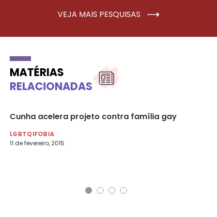
VEJA MAIS PESQUISAS
MATÉRIAS
RELACIONADAS
Cunha acelera projeto contra família gay
Al
ho
LGBTQIFOBIA
11 de fevereiro, 2015
LG
29 