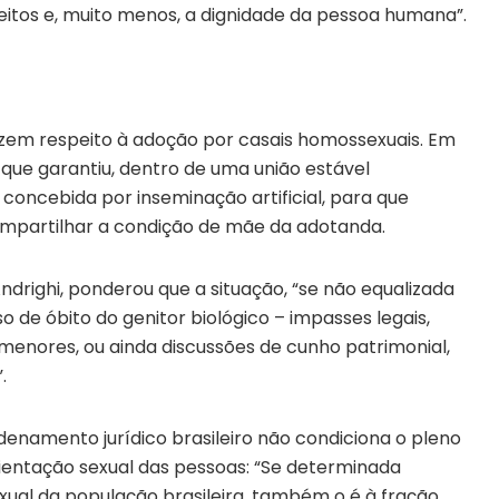
reitos e, muito menos, a dignidade da pessoa humana”.
zem respeito à adoção por casais homossexuais. Em
que garantiu, dentro de uma união estável
 concebida por inseminação artificial, para que
partilhar a condição de mãe da adotanda.
Andrighi, ponderou que a situação, “se não equalizada
de óbito do genitor biológico – impasses legais,
enores, ou ainda discussões de cunho patrimonial,
.
denamento jurídico brasileiro não condiciona o pleno
ientação sexual das pessoas: “Se determinada
exual da população brasileira, também o é à fração