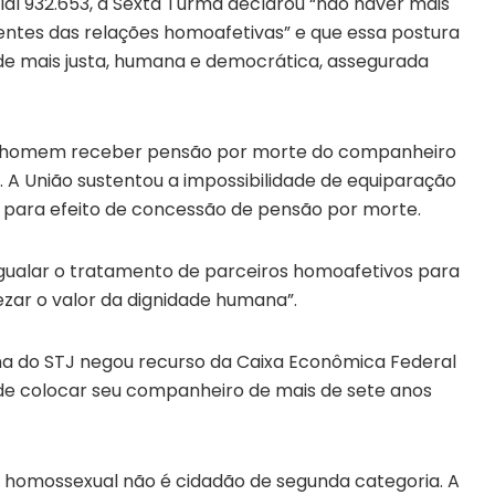
ial 932.653, a Sexta Turma declarou “não haver mais
entes das relações homoafetivas” e que essa postura
ade mais justa, humana e democrática, assegurada
um homem receber pensão por morte do companheiro
l. A União sustentou a impossibilidade de equiparação
, para efeito de concessão de pensão por morte.
igualar o tratamento de parceiros homoafetivos para
zar o valor da dignidade humana”.
a do STJ negou recurso da Caixa Econômica Federal
de colocar seu companheiro de mais de sete anos
o homossexual não é cidadão de segunda categoria. A