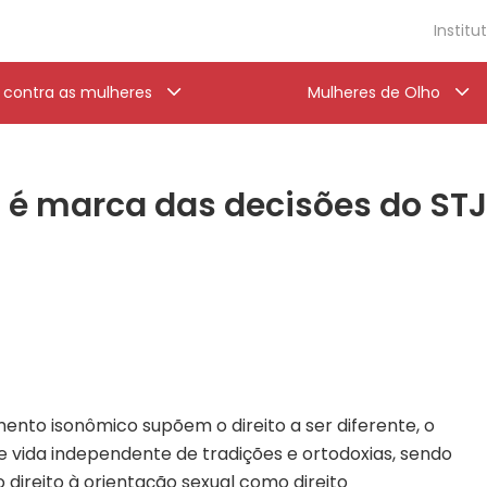
Institu
a contra as mulheres
Mulheres de Olho
s é marca das decisões do ST
ento isonômico supõem o direito a ser diferente, o
e vida independente de tradições e ortodoxias, sendo
o direito à orientação sexual como direito