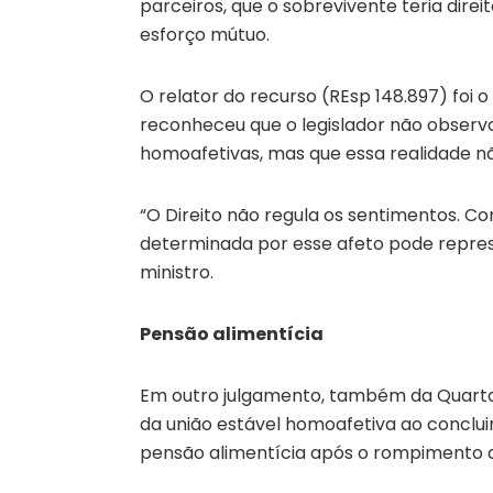
parceiros, que o sobrevivente teria dire
esforço mútuo.
O relator do recurso (REsp 148.897) foi o
reconheceu que o legislador não observo
homoafetivas, mas que essa realidade não
“O Direito não regula os sentimentos. Co
determinada por esse afeto pode represe
ministro.
Pensão alimentícia
Em outro julgamento, também da Quarta T
da união estável homoafetiva ao concluir
pensão alimentícia após o rompimento d