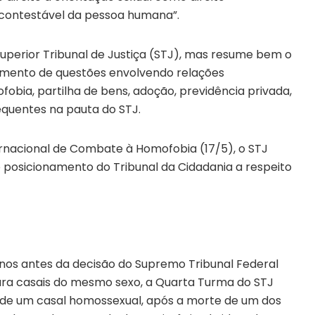
incontestável da pessoa humana”.
perior Tribunal de Justiça (STJ), mas resume bem o
amento de questões envolvendo relações
bia, partilha de bens, adoção, previdência privada,
equentes na pauta do STJ.
rnacional de Combate à Homofobia (17/5), o STJ
o posicionamento do Tribunal da Cidadania a respeito
 anos antes da decisão do Supremo Tribunal Federal
ara casais do mesmo sexo, a Quarta Turma do STJ
s de um casal homossexual, após a morte de um dos