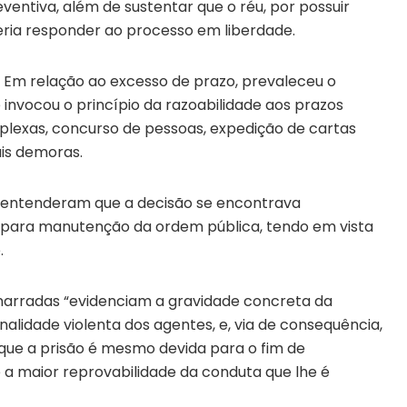
entiva, além de sustentar que o réu, por possuir
oderia responder ao processo em liberdade.
 Em relação ao excesso de prazo, prevaleceu o
 invocou o princípio da razoabilidade aos prazos
plexas, concurso de pessoas, expedição de cartas
ais demoras.
os entenderam que a decisão se encontrava
e para manutenção da ordem pública, tendo em vista
.
 narradas “evidenciam a gravidade concreta da
lidade violenta dos agentes, e, via de consequência,
 que a prisão é mesmo devida para o fim de
e a maior reprovabilidade da conduta que lhe é