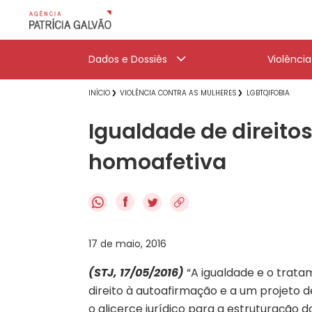
Dados e Dossiês
Violênci
INÍCIO
VIOLÊNCIA CONTRA AS MULHERES
LGBTQIFOBIA
Igualdade de direito
homoafetiva
f
17 de maio, 2016
(STJ, 17/05/2016)
“A igualdade e o tratam
direito à autoafirmação e a um projeto d
o alicerce jurídico para a estruturação d