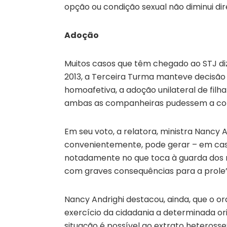
opção ou condição sexual não diminui di
Adoção
Muitos casos que têm chegado ao STJ di
2013, a Terceira Turma manteve decisão 
homoafetiva, a adoção unilateral de filha
ambas as companheiras pudessem a com
Em seu voto, a relatora, ministra Nancy 
convenientemente, pode gerar – em caso 
notadamente no que toca à guarda dos m
com graves consequências para a prole”
Nancy Andrighi destacou, ainda, que o or
exercício da cidadania a determinada or
situação é possível ao extrato heteross