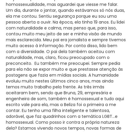
homossexualidade, mas aguardei que viesse me falar.
Um dia, durante o jantar, quando estávamos só nós duas,
ela me contou. Sentiu segurança porque eu sou uma
pessoa aberta a ouvir. Na época, ela tinha 19 anos. Eu lidei
com naturalidade e calma, mas penso que, para isso,
contou muito meu jeito de ser e minha visão de mundo
mais esclarecida. Meu pai era jornalista e sempre tivemos
muito acesso à informação. Por conta disso, lido bem
com a diversidade. O pai dela também aceitou com
naturalidade, mas, claro, ficou preocupado com o
preconceito. Eu também me preocupei. Sempre pedia
para ela não se expor muito e que prestasse atenção às
postagens que fazia em mídias sociais. A humanidade
evoluiu muito nestes últimos cinco anos, mas ainda
temos muito trabalho pela frente. As três irmãs
aceitaram bem, sendo que Bruna, 29, empresária e
engenheira de som, também é homossexual e tudo aqui
escrito vale para ela, mas a Beliza foi a primeira a me
contar. Eu tenho uma filha inteligente e talentosa,
adorável, que faz quadrinhos com a temática LGBT…e
homossexual. Como posso ir contra a própria natureza
dela? Estamos vivendo novos tempos, novas formas de