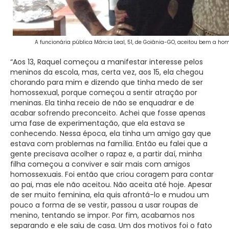
A funcionária pública Márcia Leal, 51, de Goiânia-GO, aceitou bem a ho
“Aos 13, Raquel começou a manifestar interesse pelos
meninos da escola, mas, certa vez, aos 15, ela chegou
chorando para mim e dizendo que tinha medo de ser
homossexual, porque começou a sentir atração por
meninas. Ela tinha receio de não se enquadrar e de
acabar sofrendo preconceito. Achei que fosse apenas
uma fase de experimentação, que ela estava se
conhecendo. Nessa época, ela tinha um amigo gay que
estava com problemas na família. Então eu falei que a
gente precisava acolher o rapaz e, a partir daí, minha
filha começou a conviver e sair mais com amigos
homossexuais. Foi então que criou coragem para contar
ao pai, mas ele não aceitou. Não aceita até hoje. Apesar
de ser muito feminina, ela quis afrontá-lo e mudou um
pouco a forma de se vestir, passou a usar roupas de
menino, tentando se impor. Por fim, acabamos nos
separando e ele saiu de casa. Um dos motivos foi o fato