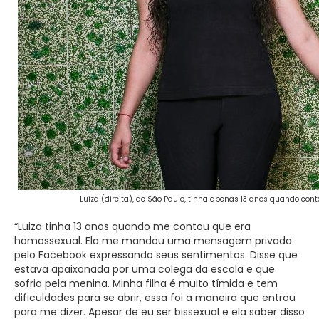
Luiza (direita), de São Paulo, tinha apenas 13 anos quando con
“Luiza tinha 13 anos quando me contou que era
homossexual. Ela me mandou uma mensagem privada
pelo Facebook expressando seus sentimentos. Disse que
estava apaixonada por uma colega da escola e que
sofria pela menina. Minha filha é muito tímida e tem
dificuldades para se abrir, essa foi a maneira que entrou
para me dizer. Apesar de eu ser bissexual e ela saber disso