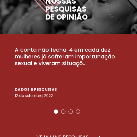
NOSSAS
PESQUISAS
DE OPINIÃO
A conta não fecha: 4 em cada dez
P
la
mulheres já sofreram importunação
a
sexual e viveram situaçõ...
m
DADOS E PESQUISAS
D
12 de setembro, 2022
25