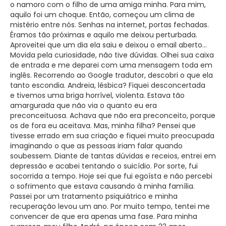
o namoro com o filho de uma amiga minha. Para mim,
aquilo foi um choque. Então, começou um clima de
mistério entre nós. Senhas na internet, portas fechadas.
Éramos tão próximas e aquilo me deixou perturbada.
Aproveitei que um dia ela saiu e deixou o email aberto…
Movida pela curiosidade, não tive dúvidas. Olhei sua caixa
de entrada e me deparei com uma mensagem toda em
inglês. Recorrendo ao Google tradutor, descobri o que ela
tanto escondia. Andreia, lésbica? Fiquei desconcertada
e tivemos uma briga horrível, violenta. Estava tão
amargurada que não via o quanto eu era
preconceituosa. Achava que não era preconceito, porque
os de fora eu aceitava. Mas, minha filha? Pensei que
tivesse errado em sua criação e fiquei muito preocupada
imaginando o que as pessoas iriam falar quando
soubessem. Diante de tantas dúvidas e receios, entrei em
depressão e acabei tentando o suicídio. Por sorte, fui
socorrida a tempo. Hoje sei que fui egoísta e não percebi
o sofrimento que estava causando à minha família.
Passei por um tratamento psiquiátrico e minha
recuperação levou um ano. Por muito tempo, tentei me
convencer de que era apenas uma fase. Para minha