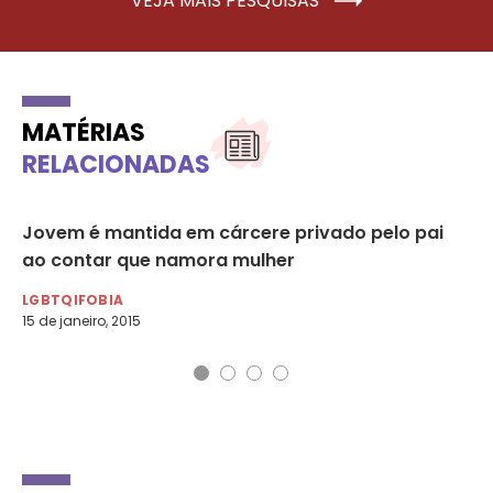
VEJA MAIS PESQUISAS
MATÉRIAS
RELACIONADAS
as
Jovem é mantida em cárcere privado pelo pai
At
ao contar que namora mulher
Lé
LGBTQIFOBIA
LG
15 de janeiro, 2015
28 