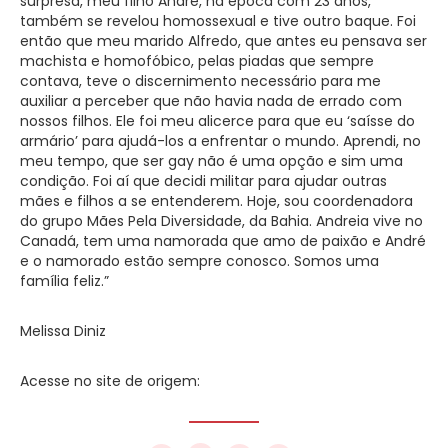
surpresa, meu filho André, na época com 23 anos,
também se revelou homossexual e tive outro baque. Foi
então que meu marido Alfredo, que antes eu pensava ser
machista e homofóbico, pelas piadas que sempre
contava, teve o discernimento necessário para me
auxiliar a perceber que não havia nada de errado com
nossos filhos. Ele foi meu alicerce para que eu ‘saísse do
armário’ para ajudá-los a enfrentar o mundo. Aprendi, no
meu tempo, que ser gay não é uma opção e sim uma
condição. Foi aí que decidi militar para ajudar outras
mães e filhos a se entenderem. Hoje, sou coordenadora
do grupo Mães Pela Diversidade, da Bahia. Andreia vive no
Canadá, tem uma namorada que amo de paixão e André
e o namorado estão sempre conosco. Somos uma
família feliz.”
Melissa Diniz
Acesse no site de origem: