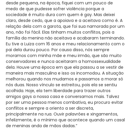
desde pequena, na época, fiquei com um pouco de
medo de que pudesse sofrer violência porque a
sociedade é muito dura com quem é gay. Mas deixei
claro, desde cedo, que a apoiava e a aceitava como é. A
relação dela com a garota, que foi sua namorada por um
ano, não foi fácil. Elas tinham muitos conflitos, pois a
família da menina não aceitava e acabaram terminando.
Eu tive a Luiza com 16 anos e meu relacionamento com o
pai dela durou pouco. Por causa disso, nós sempre
moramos com minha mãe e meu irmão, que são muito
conservadores e nunca aceitaram a homossexualidade
dela. Houve uma época em que ela passou a se vestir de
maneira mais masculina e isso os incomodou. A situação
melhorou quando nos mudamos e passamos a morar só
nós duas. Nosso vínculo se estreitou, pois ela se sentiu
acolhida. Hoje, ela tem liberdade para trazer outros
amigos gays a nossa casa e conversamos mais. Talvez
por ser uma pessoa menos combativa, eu procuro evitar
conflitos e sempre a oriento a ser discreta,
principalmente na rua. Ouvir palavrões e xingamentos,
infelizmente, é o mínimo que acontece quando um casal
de meninas anda de mãos dadas.”