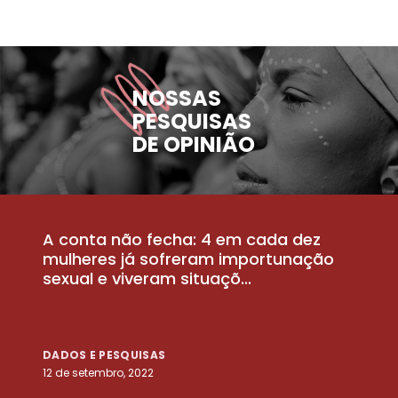
NOSSAS
PESQUISAS
DE OPINIÃO
A conta não fecha: 4 em cada dez
P
la
mulheres já sofreram importunação
a
sexual e viveram situaçõ...
m
DADOS E PESQUISAS
D
12 de setembro, 2022
25