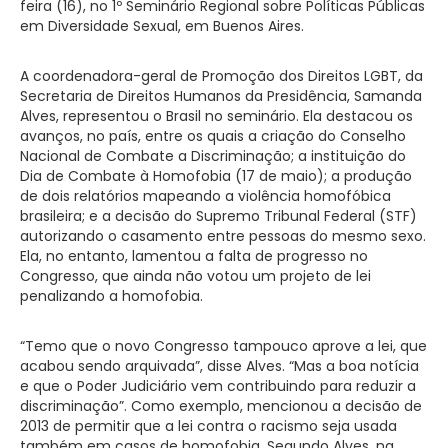
feira (16), no 1º Seminário Regional sobre Políticas Públicas
em Diversidade Sexual, em Buenos Aires.
A coordenadora-geral de Promoção dos Direitos LGBT, da
Secretaria de Direitos Humanos da Presidência, Samanda
Alves, representou o Brasil no seminário. Ela destacou os
avanços, no país, entre os quais a criação do Conselho
Nacional de Combate a Discriminação; a instituição do
Dia de Combate à Homofobia (17 de maio); a produção
de dois relatórios mapeando a violência homofóbica
brasileira; e a decisão do Supremo Tribunal Federal (STF)
autorizando o casamento entre pessoas do mesmo sexo.
Ela, no entanto, lamentou a falta de progresso no
Congresso, que ainda não votou um projeto de lei
penalizando a homofobia.
“Temo que o novo Congresso tampouco aprove a lei, que
acabou sendo arquivada”, disse Alves. “Mas a boa notícia
e que o Poder Judiciário vem contribuindo para reduzir a
discriminação”. Como exemplo, mencionou a decisão de
2013 de permitir que a lei contra o racismo seja usada
também em casos de homofobia. Segundo Alves, na