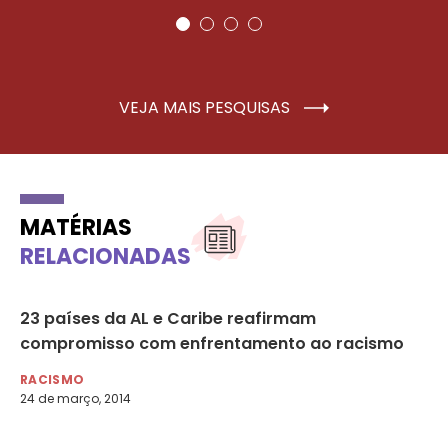
VEJA MAIS PESQUISAS
MATÉRIAS
RELACIONADAS
ão
23 países da AL e Caribe reafirmam
Ho
a
compromisso com enfrentamento ao racismo
ca
RACISMO
LG
24 de março, 2014
6 d