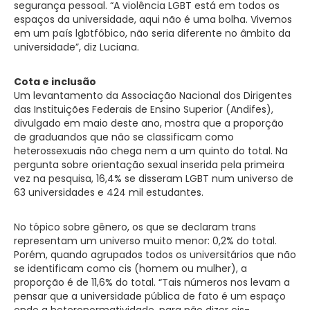
segurança pessoal. “A violência LGBT está em todos os
espaços da universidade, aqui não é uma bolha. Vivemos
em um país lgbtfóbico, não seria diferente no âmbito da
universidade”, diz Luciana.
Cota e inclusão
Um levantamento da Associação Nacional dos Dirigentes
das Instituições Federais de Ensino Superior (Andifes),
divulgado em maio deste ano, mostra que a proporção
de graduandos que não se classificam como
heterossexuais não chega nem a um quinto do total. Na
pergunta sobre orientação sexual inserida pela primeira
vez na pesquisa, 16,4% se disseram LGBT num universo de
63 universidades e 424 mil estudantes.
No tópico sobre gênero, os que se declaram trans
representam um universo muito menor: 0,2% do total.
Porém, quando agrupados todos os universitários que não
se identificam como cis (homem ou mulher), a
proporção é de 11,6% do total. “Tais números nos levam a
pensar que a universidade pública de fato é um espaço
onde a heteronormatividade, para não dizer cis-