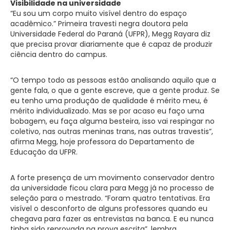
Visibilidade na universidade
“Eu sou um corpo muito visível dentro do espaço
acadêmico.” Primeira travesti negra doutora pela
Universidade Federal do Paraná (UFPR), Megg Rayara diz
que precisa provar diariamente que é capaz de produzir
ciência dentro do campus.
“O tempo todo as pessoas estão analisando aquilo que a
gente fala, o que a gente escreve, que a gente produz. Se
eu tenho uma produção de qualidade é mérito meu, é
mérito individualizado. Mas se por acaso eu faço uma
bobagem, eu faça alguma besteira, isso vai respingar no
coletivo, nas outras meninas trans, nas outras travestis”,
afirma Megg, hoje professora do Departamento de
Educação da UFPR.
A forte presença de um movimento conservador dentro
da universidade ficou clara para Megg já no processo de
seleção para o mestrado. “Foram quatro tentativas. Era
visível o desconforto de alguns professores quando eu
chegava para fazer as entrevistas na banca. E eu nunca
tinha sido reprovada na prova escrita”, lembra.