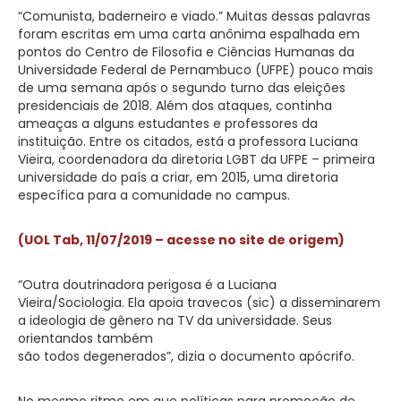
“Comunista, baderneiro e viado.” Muitas dessas palavras
foram escritas em uma carta anônima espalhada em
pontos do Centro de Filosofia e Ciências Humanas da
Universidade Federal de Pernambuco (UFPE) pouco mais
de uma semana após o segundo turno das eleições
presidenciais de 2018. Além dos ataques, continha
ameaças a alguns estudantes e professores da
instituição. Entre os citados, está a professora Luciana
Vieira, coordenadora da diretoria LGBT da UFPE – primeira
universidade do país a criar, em 2015, uma diretoria
específica para a comunidade no campus.
(UOL Tab, 11/07/2019 – acesse no site de origem)
“Outra doutrinadora perigosa é a Luciana
Vieira/Sociologia. Ela apoia travecos (sic) a disseminarem
a ideologia de gênero na TV da universidade. Seus
orientandos também
são todos degenerados”, dizia o documento apócrifo.
No mesmo ritmo em que políticas para promoção de