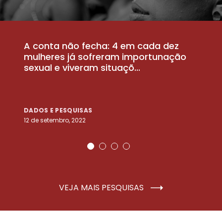
A conta não fecha: 4 em cada dez
P
la
mulheres já sofreram importunação
a
sexual e viveram situaçõ...
m
DADOS E PESQUISAS
D
12 de setembro, 2022
25
VEJA MAIS PESQUISAS