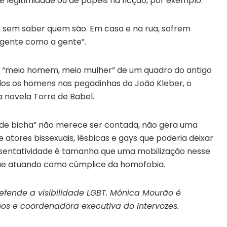
 legitimidade ou de papéis na ficção, por exemplo.
 sem saber quem são. Em casa e na rua, sofrem
“gente como a gente”.
m “meio homem, meio mulher” de um quadro do antigo
dos os homens nas pegadinhas do João Kleber, o
a novela Torre de Babel.
 de bicha” não merece ser contada, não gera uma
atores bissexuais, lésbicas e gays que poderia deixar
resentatividade é tamanha que uma mobilização nesse
egue atuando como cúmplice da homofobia.
efende a visibilidade LGBT. Mônica Mourão é
nos e coordenadora executiva do Intervozes.