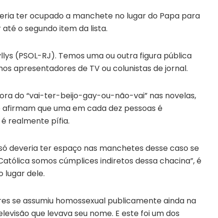
veria ter ocupado a manchete no lugar do Papa para
 até o segundo item da lista.
llys (PSOL-RJ). Temos uma ou outra figura pública
 apresentadores de TV ou colunistas de jornal.
ra do “vai-ter-beijo-gay-ou-não-vai” nas novelas,
ue afirmam que uma em cada dez pessoas é
é realmente pífia.
ó deveria ter espaço nas manchetes desse caso se
 Católica somos cúmplices indiretos dessa chacina”, é
o lugar dele.
eres se assumiu homossexual publicamente ainda na
levisão que levava seu nome. E este foi um dos