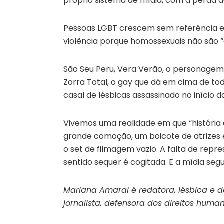
próprio sistema de mídia, com a perda de
Pessoas LGBT crescem sem referência e
violência porque homossexuais não são 
São Seu Peru, Vera Verão, o personage
Zorra Total, o gay que dá em cima de to
casal de lésbicas assassinado no início d
Vivemos uma realidade em que “história
grande comoção, um boicote de atrizes e 
o set de filmagem vazio. A falta de rep
sentido sequer é cogitada. E a mídia s
Mariana Amaral é redatora, lésbica e d
jornalista, defensora dos direitos huma