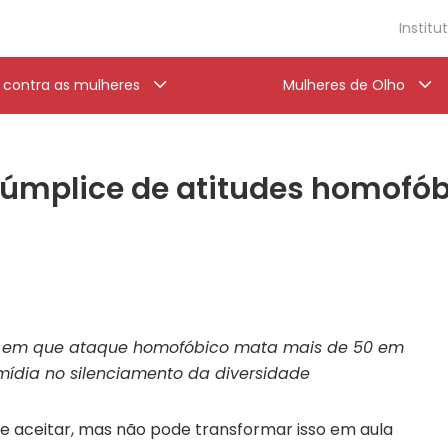
Institu
a contra as mulheres
Mulheres de Olho
 cúmplice de atitudes homofó
em que ataque homofóbico mata mais de 50 em
mídia no silenciamento da diversidade
pode aceitar, mas não pode transformar isso em aula