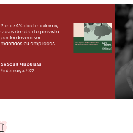
Para 74% dos brasileiros,
30% 
casos de aborto previsto
fora
UISAS
por lei devem ser
mort
mantidos ou ampliados
uma 
tenta
DADOS E PESQUISAS
DADO
25 de março, 2022
23 de