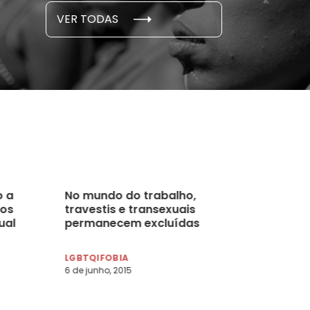
S E PESQUISAS
DADOS E P
VER TODAS
 novembro, 2021
15 de outubro
o a
No mundo do trabalho,
dos
travestis e transexuais
ual
permanecem excluídas
LGBTQIFOBIA
6 de junho, 2015