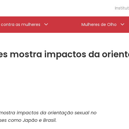
Institu
a contra as mulheres
Mulheres de Olho
es mostra impactos da orient
mostra impactos da orientação sexual no
ses como Japão e Brasil.