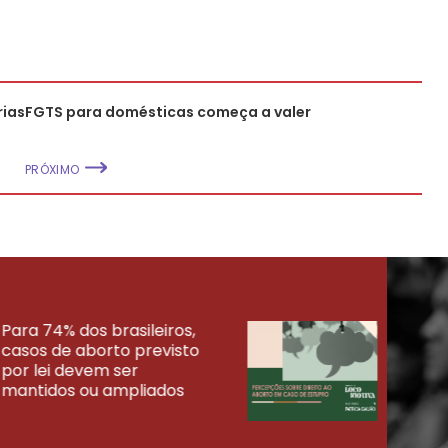
ias
FGTS para domésticas começa a valer
PRÓXIMO
Para 74% dos brasileiros,
30% 
casos de aborto previsto
fora
UISAS
por lei devem ser
mort
mantidos ou ampliados
uma 
tenta