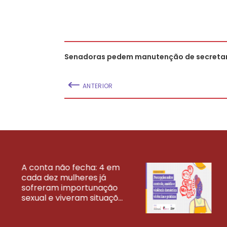
Senadoras pedem manutenção de secretar
ANTERIOR
A conta não fecha: 4 em
cada dez mulheres já
VEJA MAIS PESQ
sofreram importunação
sexual e viveram situaçõ...