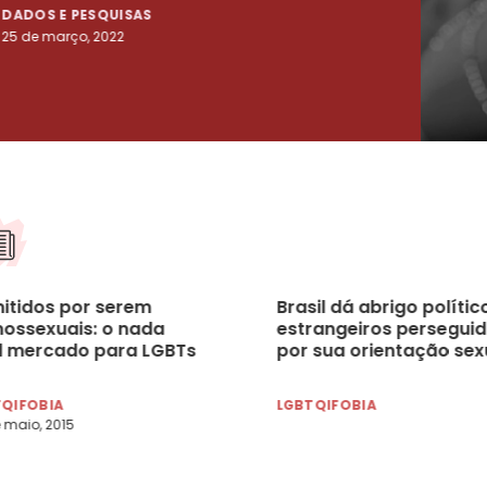
DADOS E PESQUISAS
DADO
25 de março, 2022
23 de
itidos por serem
Brasil dá abrigo polític
ossexuais: o nada
estrangeiros persegui
il mercado para LGBTs
por sua orientação sex
TQIFOBIA
LGBTQIFOBIA
 maio, 2015