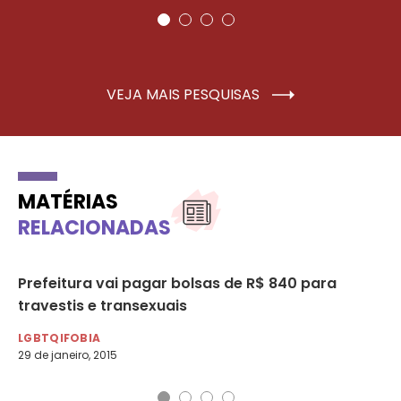
VEJA MAIS PESQUISAS
MATÉRIAS
RELACIONADAS
a
Prefeitura vai pagar bolsas de R$ 840 para
Es
travestis e transexuais
ho
LGBTQIFOBIA
LG
29 de janeiro, 2015
11 