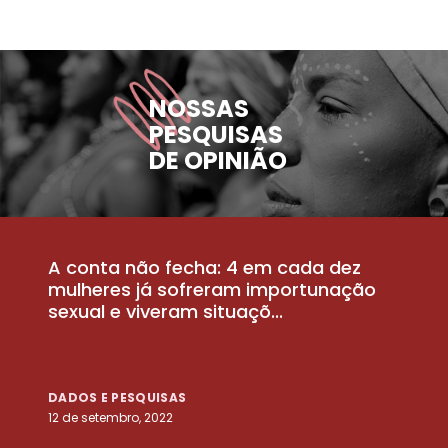
NOSSAS
PESQUISAS
DE OPINIÃO
A conta não fecha: 4 em cada dez
P
la
mulheres já sofreram importunação
a
sexual e viveram situaçõ...
m
DADOS E PESQUISAS
D
12 de setembro, 2022
25