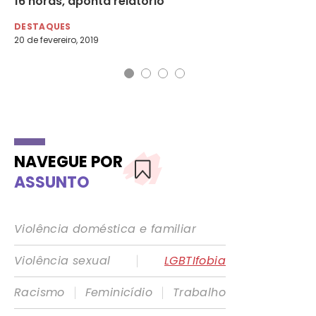
16 horas, aponta relatório
DE
9 d
DESTAQUES
20 de fevereiro, 2019
NAVEGUE POR
ASSUNTO
Violência doméstica e familiar
|
Violência sexual
LGBTIfobia
|
|
Racismo
Feminicídio
Trabalho