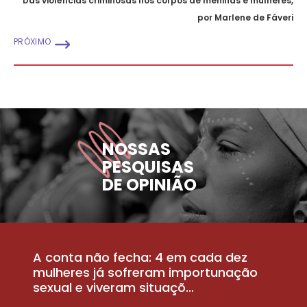
Das violências criminosas nos corpos de meninas e mulheres,
por Marlene de Fáveri
PRÓXIMO
NOSSAS
PESQUISAS
DE OPINIÃO
A conta não fecha: 4 em cada dez
P
la
mulheres já sofreram importunação
a
sexual e viveram situaçõ...
m