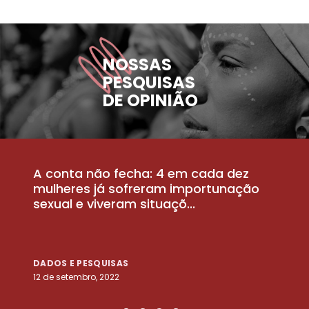
NOSSAS
PESQUISAS
DE OPINIÃO
A conta não fecha: 4 em cada dez
P
la
mulheres já sofreram importunação
a
sexual e viveram situaçõ...
m
DADOS E PESQUISAS
D
12 de setembro, 2022
25