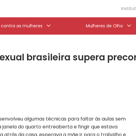
Institu
a contra as mulheres
Mulheres de Olho
sexual brasileira supera preco
envolveu algumas técnicas para faltar às aulas sem
 janela do quarto entreaberta e fingir que estava
dia atrás da casa, esperava a mãe ir para o trabalho e