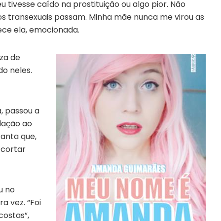
eu tivesse caído na prostituição ou algo pior. Não
os transexuais passam. Minha mãe nunca me virou as
ece ela, emocionada.
iza de
do neles.
, passou a
lação ao
tanta que,
 cortar
u no
a vez. “Foi
costas”,