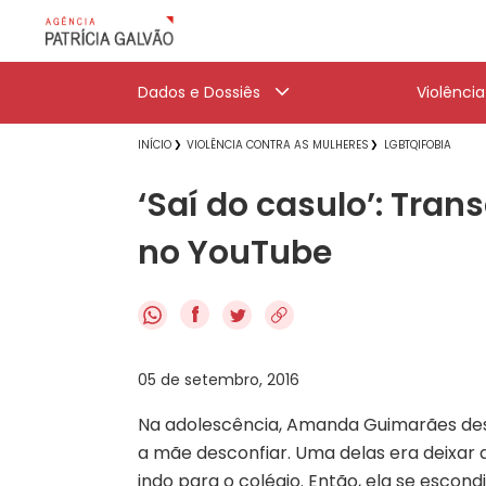
Dados e Dossiês
Violênci
INÍCIO
VIOLÊNCIA CONTRA AS MULHERES
LGBTQIFOBIA
‘Saí do casulo’: Tran
no YouTube
f
05 de setembro, 2016
Na adolescência, Amanda Guimarães des
a mãe desconfiar. Uma delas era deixar a
indo para o colégio. Então, ela se escon