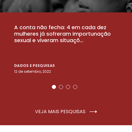
A conta não fecha: 4 em cada dez
P
la
mulheres já sofreram importunação
a
sexual e viveram situaçõ...
m
DADOS E PESQUISAS
D
12 de setembro, 2022
25
VEJA MAIS PESQUISAS