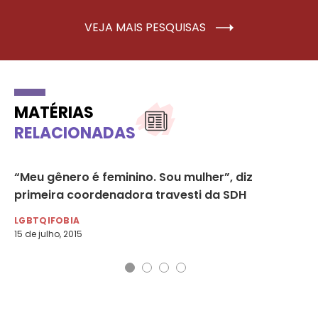
VEJA MAIS PESQUISAS
MATÉRIAS
RELACIONADAS
“Meu gênero é feminino. Sou mulher”, diz
Tr
primeira coordenadora travesti da SDH
do
LGBTQIFOBIA
LG
15 de julho, 2015
24 