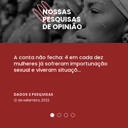
NOSSAS
PESQUISAS
DE OPINIÃO
A conta não fecha: 4 em cada dez
P
la
mulheres já sofreram importunação
a
sexual e viveram situaçõ...
m
DADOS E PESQUISAS
D
12 de setembro, 2022
25