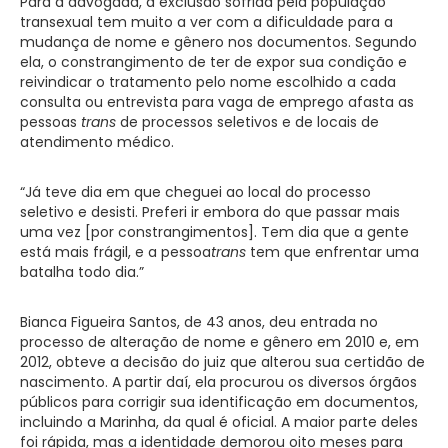
Para a advogada, a exclusão sofrida pela população
transexual tem muito a ver com a dificuldade para a
mudança de nome e gênero nos documentos. Segundo
ela, o constrangimento de ter de expor sua condição e
reivindicar o tratamento pelo nome escolhido a cada
consulta ou entrevista para vaga de emprego afasta as
pessoas
trans
de processos seletivos e de locais de
atendimento médico.
“Já teve dia em que cheguei ao local do processo
seletivo e desisti. Preferi ir embora do que passar mais
uma vez [por constrangimentos]. Tem dia que a gente
está mais frágil, e a pessoa
trans
tem que enfrentar uma
batalha todo dia.”
Bianca Figueira Santos, de 43 anos, deu entrada no
processo de alteração de nome e gênero em 2010 e, em
2012, obteve a decisão do juiz que alterou sua certidão de
nascimento. A partir daí, ela procurou os diversos órgãos
públicos para corrigir sua identificação em documentos,
incluindo a Marinha, da qual é oficial. A maior parte deles
foi rápida, mas a identidade demorou oito meses para