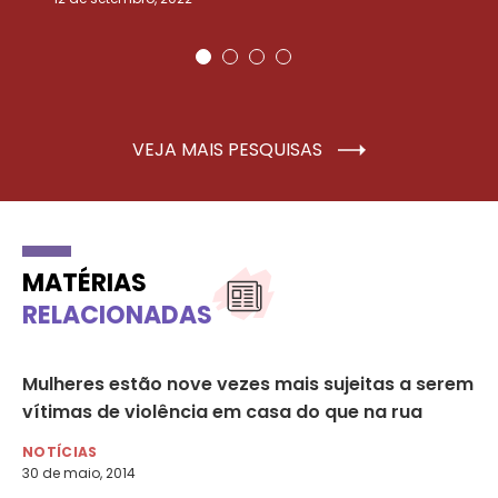
VEJA MAIS PESQUISAS
MATÉRIAS
RELACIONADAS
Mulheres estão nove vezes mais sujeitas a serem
3 
s
vítimas de violência em casa do que na rua
vi
NOTÍCIAS
DA
30 de maio, 2014
3 d