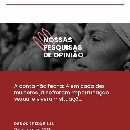
NOSSAS
PESQUISAS
DE OPINIÃO
A conta não fecha: 4 em cada dez
P
la
mulheres já sofreram importunação
a
sexual e viveram situaçõ...
m
DADOS E PESQUISAS
D
12 de setembro, 2022
25