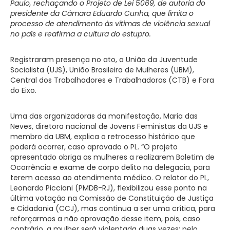
Paulo, rechaçando o Projeto de Lei 5069, de autoria do
presidente da Câmara Eduardo Cunha, que limita o
processo de atendimento às vítimas de violência sexual
no país e reafirma a cultura do estupro.
Registraram presença no ato, a União da Juventude
Socialista (UJS), União Brasileira de Mulheres (UBM),
Central dos Trabalhadores e Trabalhadoras (CTB) e Fora
do Eixo.
Uma das organizadoras da manifestação, Maria das
Neves, diretora nacional de Jovens Feministas da UJS e
membro da UBM, explica o retrocesso histórico que
poderá ocorrer, caso aprovado o PL. “O projeto
apresentado obriga as mulheres a realizarem Boletim de
Ocorrência e exame de corpo delito na delegacia, para
terem acesso ao atendimento médico. O relator do PL,
Leonardo Picciani (PMDB-RJ), flexibilizou esse ponto na
última votação na Comissão de Constituição de Justiça
e Cidadania (CCJ), mas continua a ser uma crítica, para
reforçarmos a não aprovação desse item, pois, caso
contrário, a mulher será violentada duas vezes: pelo