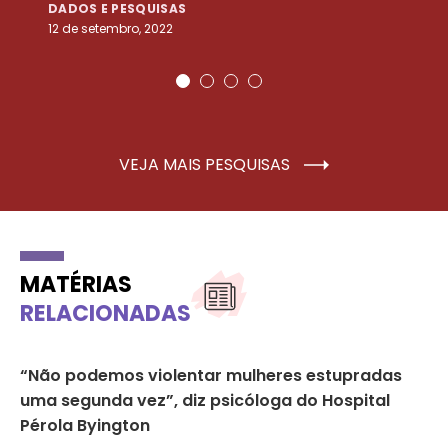
DADOS E PESQUISAS
D
12 de setembro, 2022
25
VEJA MAIS PESQUISAS
MATÉRIAS
RELACIONADAS
“Não podemos violentar mulheres estupradas
Gu
uma segunda vez”, diz psicóloga do Hospital
ed
Pérola Byington
NO