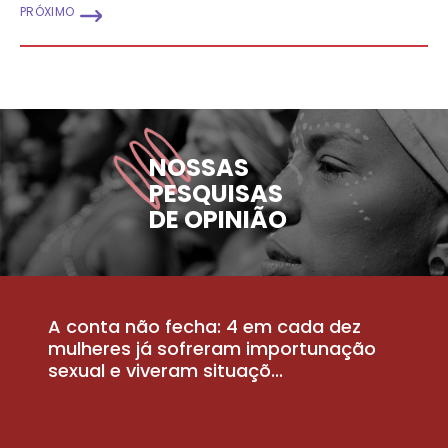
PRÓXIMO
NOSSAS
PESQUISAS
DE OPINIÃO
A conta não fecha: 4 em cada dez
P
la
mulheres já sofreram importunação
a
sexual e viveram situaçõ...
m