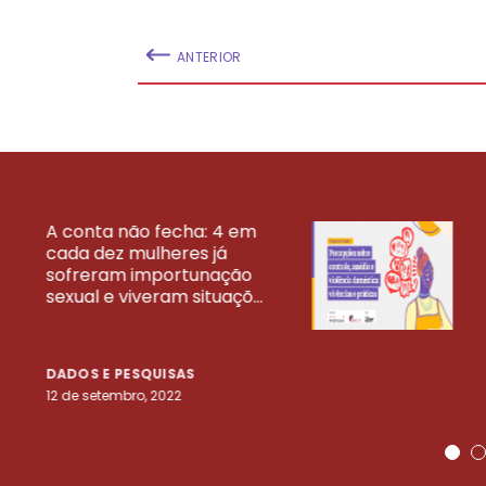
ANTERIOR
A conta não fecha: 4 em
cada dez mulheres já
VEJA MAIS PESQ
sofreram importunação
sexual e viveram situaçõ...
DADOS E PESQUISAS
12 de setembro, 2022