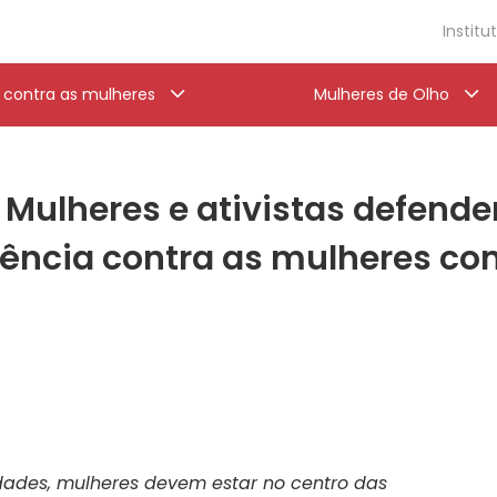
Institu
a contra as mulheres
Mulheres de Olho
Mulheres e ativistas defende
lência contra as mulheres co
dades, mulheres devem estar no centro das