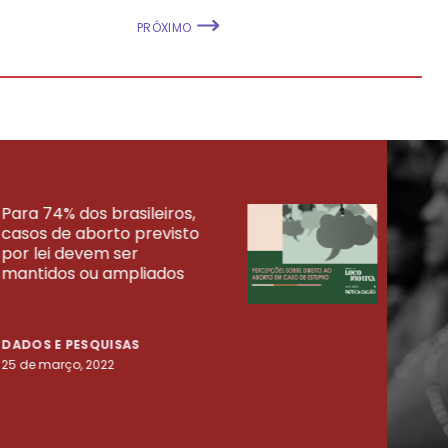
PRÓXIMO
Para 74% dos brasileiros,
30% 
casos de aborto previsto
fora
UISAS
por lei devem ser
mort
mantidos ou ampliados
uma 
tenta
DADOS E PESQUISAS
DADO
25 de março, 2022
23 de