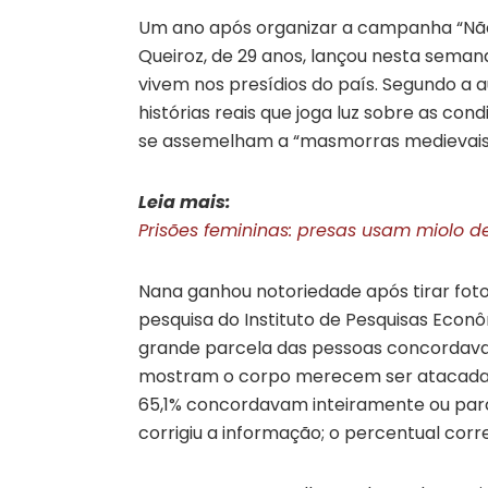
Um ano após organizar a campanha “Não M
Queiroz, de 29 anos, lançou nesta seman
vivem nos presídios do país. Segundo a
histórias reais que joga luz sobre as cond
se assemelham a “masmorras medievais
Leia mais:
Prisões femininas: presas usam miolo d
Nana ganhou notoriedade após tirar fot
pesquisa do Instituto de Pesquisas Eco
grande parcela das pessoas concordava
mostram o corpo merecem ser atacadas” 
65,1% concordavam inteiramente ou parc
corrigiu a informação; o percentual corr