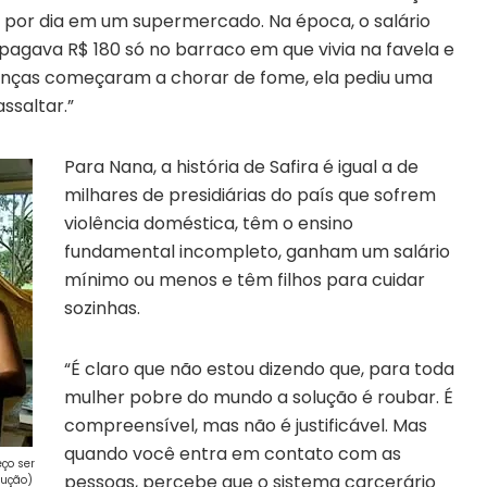
as por dia em um supermercado. Na época, o salário
 pagava R$ 180 só no barraco em que vivia na favela e
rianças começaram a chorar de fome, ela pediu uma
assaltar.”
Para Nana, a história de Safira é igual a de
milhares de presidiárias do país que sofrem
violência doméstica, têm o ensino
fundamental incompleto, ganham um salário
mínimo ou menos e têm filhos para cuidar
sozinhas.
“É claro que não estou dizendo que, para toda
mulher pobre do mundo a solução é roubar. É
compreensível, mas não é justificável. Mas
quando você entra em contato com as
ço ser
pessoas, percebe que o sistema carcerário
dução)