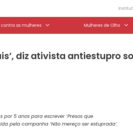
Institu
a contra as mulheres
Mulheres de Olho
’, diz ativista antiestupro s
as por 5 anos para escrever ‘Presos que
cida pela campanha ‘Não mereço ser estuprada’.