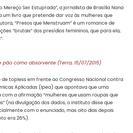
ereço Ser Estuprada”, a jornalista de Brasília Nana
a um livro que pretende dar voz às mulheres que
 autora, “Presos que Menstruam” é um romance de
ições “brutais” dos presídios femininos, que para ela,
”.
e pão como absorvente (Terra, 15/07/2015)
o de topless em frente ao Congresso Nacional contra
nômicas Aplicadas (Ipea) que apontava que uma
 com a afirmação “mulheres que usam roupas que
(na divulgação dos dados, o instituto disse que
ialmente com o enunciado, mas oito dias depois
eto era 26%).