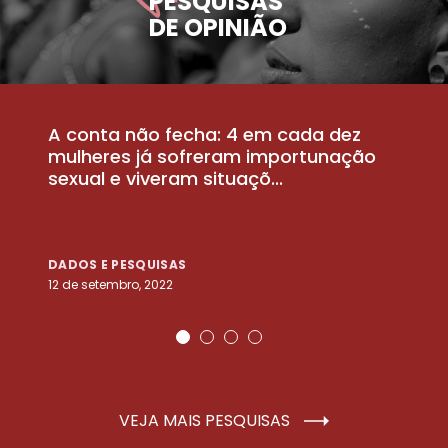
PESQUISAS
DE OPINIÃO
A conta não fecha: 4 em cada dez
P
la
mulheres já sofreram importunação
a
sexual e viveram situaçõ...
m
DADOS E PESQUISAS
D
12 de setembro, 2022
25
VEJA MAIS PESQUISAS