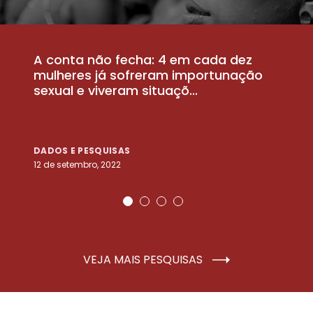
A conta não fecha: 4 em cada dez
P
la
mulheres já sofreram importunação
a
sexual e viveram situaçõ...
m
DADOS E PESQUISAS
D
12 de setembro, 2022
25
VEJA MAIS PESQUISAS