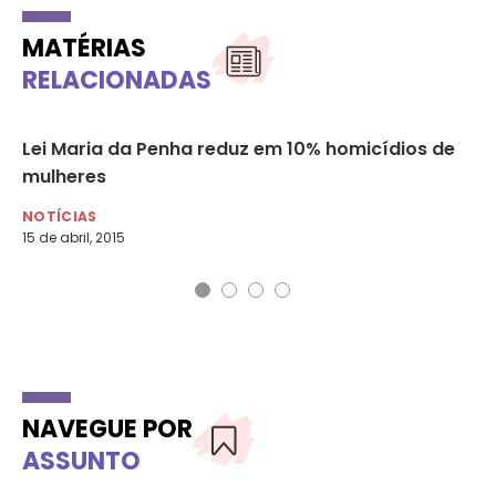
MATÉRIAS
RELACIONADAS
ão
Lei Maria da Penha reduz em 10% homicídios de
Nú
s
mulheres
fa
NOTÍCIAS
NO
15 de abril, 2015
12 
NAVEGUE POR
ASSUNTO