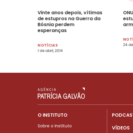
Vinte anos depois, vítimas
ONU 
de estupros na Guerra da
est
Bósnia perdem
arm
esperanças
NOT
24 de
NOTÍCIAS
1 de abril, 2014
O INSTITUTO
PODCAS
Sobre o Instituto
VÍDEOS