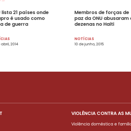
lista 21 países onde
Membros de forças de
upro é usado como
paz da ONU abusaram 
a de guerra
dezenas no Haiti
ÍCIAS
NOTÍCIAS
 abril, 2014
10 de junho, 2015
T
VIOLÊNCIA CONTRA AS M
Violência doméstica e famili