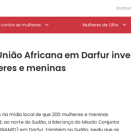
Institu
a contra as mulheres
Mulheres de Olho
nião Africana em Darfur inve
eres e meninas
 na mídia local de que 200 mulheres e meninas
t, ao norte do Sudão, a
liderança da Missão
Conjunta
(UNAMID) em Darfur, também no Sudão, pediu que as