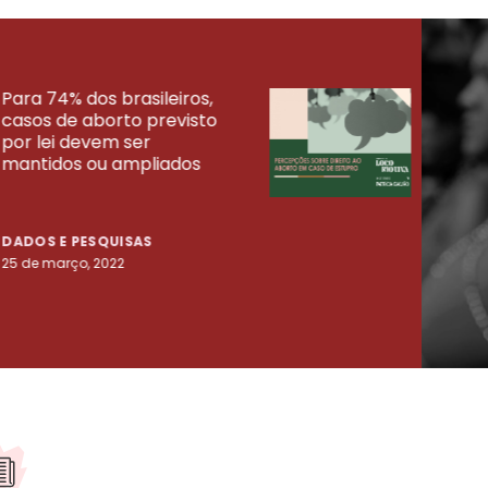
Para 74% dos brasileiros,
30% 
casos de aborto previsto
fora
UISAS
por lei devem ser
mort
mantidos ou ampliados
uma 
tenta
DADOS E PESQUISAS
DADO
25 de março, 2022
23 de