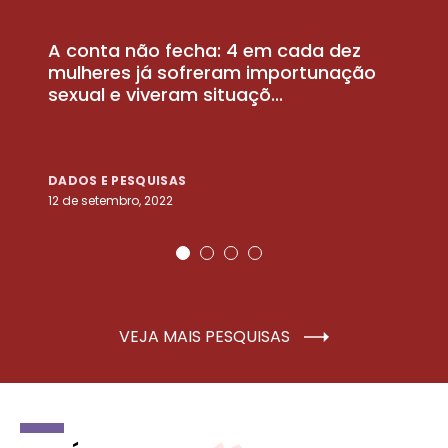
A conta não fecha: 4 em cada dez
P
la
mulheres já sofreram importunação
a
sexual e viveram situaçõ...
m
DADOS E PESQUISAS
D
12 de setembro, 2022
25
VEJA MAIS PESQUISAS