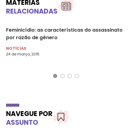
MATÉRIAS
RELACIONADAS
o
Feminicídio: as características do assassinato
“E
por razão de gênero
si
de
NOTÍCIAS
24 de março, 2015
NO
9 d
NAVEGUE POR
ASSUNTO