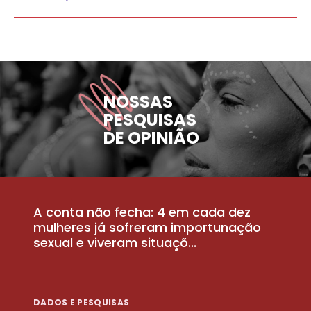
NOSSAS
PESQUISAS
DE OPINIÃO
A conta não fecha: 4 em cada dez
P
la
mulheres já sofreram importunação
a
sexual e viveram situaçõ...
m
DADOS E PESQUISAS
D