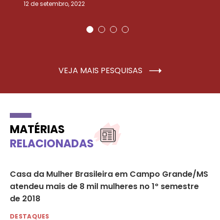
12 de setembro, 2022
25
VEJA MAIS PESQUISAS
MATÉRIAS
RELACIONADAS
ma
Casa da Mulher Brasileira em Campo Grande/MS
Ca
atendeu mais de 8 mil mulheres no 1º semestre
C
de 2018
NO
3 d
DESTAQUES