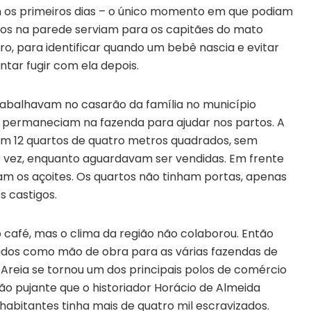
 os primeiros dias – o único momento em que podiam
acos na parede serviam para os capitães do mato
, para identificar quando um bebê nascia e evitar
tar fugir com ela depois.
abalhavam no casarão da família no município
as permaneciam na fazenda para ajudar nos partos. A
com 12 quartos de quatro metros quadrados, sem
r vez, enquanto aguardavam ser vendidas. Em frente
iam os açoites. Os quartos não tinham portas, apenas
s castigos.
 café, mas o clima da região não colaborou. Então
ados como mão de obra para as várias fazendas de
Areia se tornou um dos principais polos de comércio
ão pujante que o historiador Horácio de Almeida
 habitantes tinha mais de quatro mil escravizados.