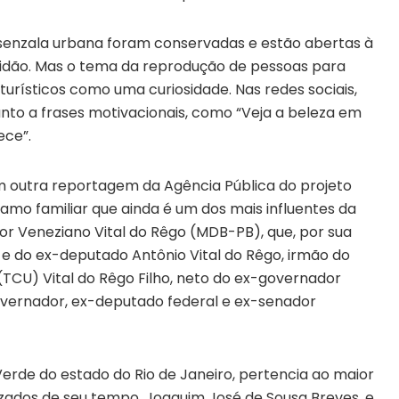
senzala urbana foram conservadas e estão abertas à
avidão. Mas o tema da reprodução de pessoas para
urísticos como uma curiosidade. Nas redes sociais,
nto a frases motivacionais, como “Veja a beleza em
ece”.
 outra reportagem da Agência Pública do projeto
 ramo familiar que ainda é um dos mais influentes da
dor Veneziano Vital do Rêgo (MDB-PB), que, por sua
 e do ex-deputado Antônio Vital do Rêgo, irmão do
(TCU) Vital do Rêgo Filho, neto do ex-governador
vernador, ex-deputado federal e ex-senador
erde do estado do Rio de Janeiro, pertencia ao maior
izados de seu tempo, Joaquim José de Sousa Breves, e