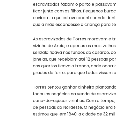
escravizadas faziam o parto e passavam
ficar junto com os filhos. Pequenos bur
ouvirem o que estava acontecendo dentro
que a mãe escondesse a criança para ten
As escravizadas de Torres moravam e tr
vizinho de Areia, e apenas as mais velh
senzala ficava nos fundos do casarão, 
janelas, que recebiam até 12 pessoas po
aos quartos ficava o tronco, onde ocorr
grades de ferro, para que todos vissem o
Torres tentou ganhar dinheiro plantando
focou os negócios na venda de escraviz
cana-de-açúcar vizinhas. Com o tempo, 
de pessoas do Nordeste. O negócio era t
estimou que, em 1840, a cidade de 32 mil