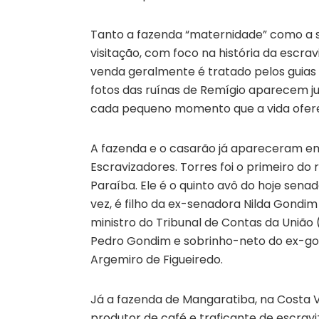
Tanto a fazenda “maternidade” como a 
visitação, com foco na história da escr
venda geralmente é tratado pelos guias t
fotos das ruínas de Remígio aparecem ju
cada pequeno momento que a vida ofer
A fazenda e o casarão já apareceram em
Escravizadores. Torres foi o primeiro do
Paraíba. Ele é o quinto avô do hoje sena
vez, é filho da ex-senadora Nilda Gondim
ministro do Tribunal de Contas da União 
Pedro Gondim e sobrinho-neto do ex-go
Argemiro de Figueiredo.
Já a fazenda de Mangaratiba, na Costa V
produtor de café e traficante de escrav