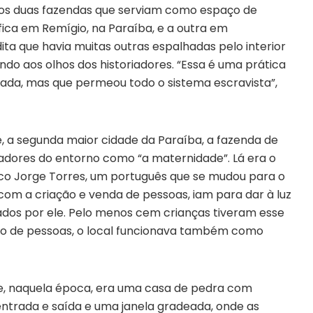
nos duas fazendas que serviam como espaço de
ica em Remígio, na Paraíba, e a outra em
dita que havia muitas outras espalhadas pelo interior
o aos olhos dos historiadores. “Essa é uma prática
ulada, mas que permeou todo o sistema escravista”,
, a segunda maior cidade da Paraíba, a fazenda de
adores do entorno como “a maternidade”. Lá era o
sco Jorge Torres, um português que se mudou para o
na com a criação e venda de pessoas, iam para dar à luz
ados por ele. Pelo menos cem crianças tiveram esse
ção de pessoas, o local funcionava também como
que, naquela época, era uma casa de pedra com
ntrada e saída e uma janela gradeada, onde as