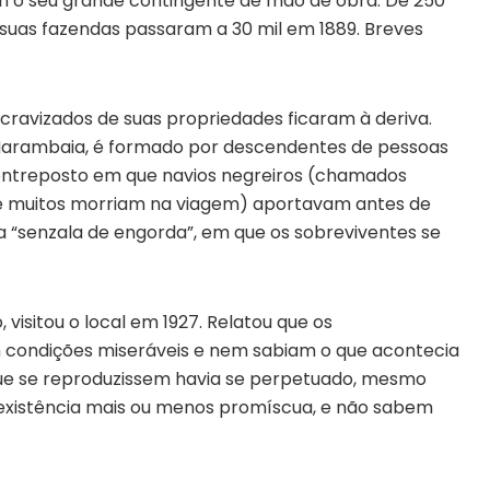
 sem o seu grande contingente de mão de obra. De 250
 suas fazendas passaram a 30 mil em 1889. Breves
cravizados de suas propriedades ficaram à deriva.
 Marambaia, é formado por descendentes de pessoas
 entreposto em que navios negreiros (chamados
ue muitos morriam na viagem) aportavam antes de
a “senzala de engorda”, em que os sobreviventes se
 visitou o local em 1927. Relatou que os
ondições miseráveis e nem sabiam o que acontecia
a que se reproduzissem havia se perpetuado, mesmo
 existência mais ou menos promíscua, e não sabem