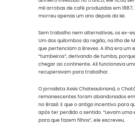
dinheiro investido no tráfico, ele ficou
mil arrobas de café produzidas em 1887,
morreu apenas um ano depois da lei.
Sem trabalho nem alternativas, os ex-es
Um dos quilombos da região, na ilha de
que pertenciam a Breves. A ilha era um
“tumbeiros”, derivando de tumba, porq
chegar ao continente. Ali funcionava um
recuperavam para trabalhar.
O jornalista Assis Chateaubriand, o Chatô,
remanescentes foram abandonados em c
no Brasil. E que o antigo incentivo par
após ter perdido o sentido. “Levam uma
para que fazem filhos”, ele escreveu.