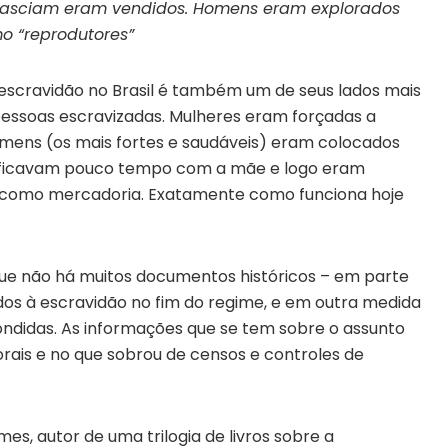
nasciam eram vendidos. Homens eram explorados
o “reprodutores”
scravidão no Brasil é também um de seus lados mais
pessoas escravizadas. Mulheres eram forçadas a
mens (os mais fortes e saudáveis) eram colocados
s ficavam pouco tempo com a mãe e logo eram
 como mercadoria. Exatamente como funciona hoje
ue não há muitos documentos históricos – em parte
ados à escravidão no fim do regime, e em outra medida
scondidas. As informações que se tem sobre o assunto
rais e no que sobrou de censos e controles de
es, autor de uma trilogia de livros sobre a