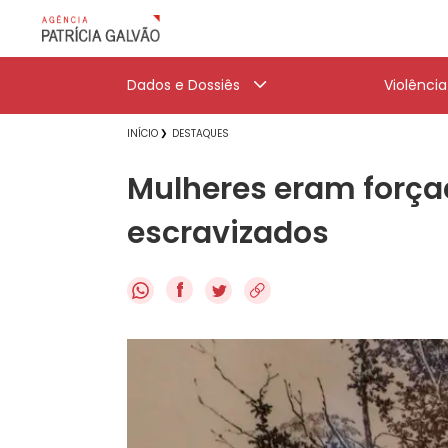
Dados e Dossiês
Violênci
INÍCIO
DESTAQUES
Mulheres eram força
escravizados
f