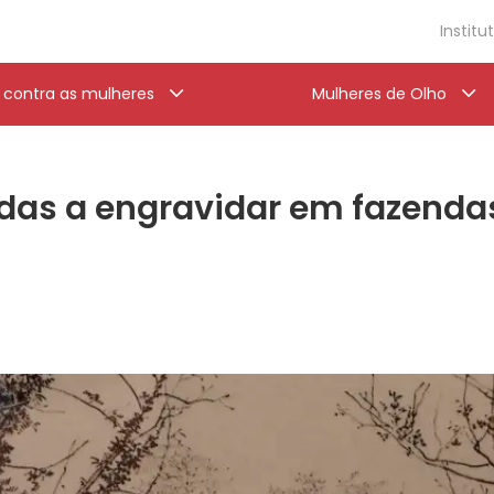
Institu
a contra as mulheres
Mulheres de Olho
das a engravidar em fazenda