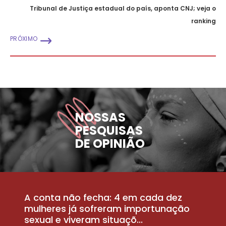
Tribunal de Justiça estadual do país, aponta CNJ; veja o
ranking
PRÓXIMO
NOSSAS
PESQUISAS
DE OPINIÃO
A conta não fecha: 4 em cada dez
P
la
mulheres já sofreram importunação
a
sexual e viveram situaçõ...
m