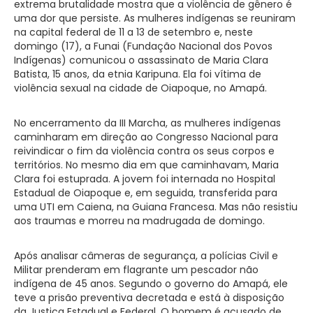
extrema brutalidade mostra que a violência de gênero é
uma dor que persiste. As mulheres indígenas se reuniram
na capital federal de 11 a 13 de setembro e, neste
domingo (17), a Funai (Fundação Nacional dos Povos
Indígenas) comunicou o assassinato de Maria Clara
Batista, 15 anos, da etnia Karipuna. Ela foi vítima de
violência sexual na cidade de Oiapoque, no Amapá.
No encerramento da III Marcha, as mulheres indígenas
caminharam em direção ao Congresso Nacional para
reivindicar o fim da violência contra os seus corpos e
territórios. No mesmo dia em que caminhavam, Maria
Clara foi estuprada. A jovem foi internada no Hospital
Estadual de Oiapoque e, em seguida, transferida para
uma UTI em Caiena, na Guiana Francesa. Mas não resistiu
aos traumas e morreu na madrugada de domingo.
Após analisar câmeras de segurança, a polícias Civil e
Militar prenderam em flagrante um pescador não
indígena de 45 anos. Segundo o governo do Amapá, ele
teve a prisão preventiva decretada e está à disposição
da Justiça Estadual e Federal. O homem é acusado de