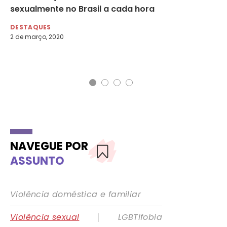
sexualmente no Brasil a cada hora
as
te
DESTAQUES
2 de março, 2020
DE
29 
NAVEGUE POR
ASSUNTO
Violência doméstica e familiar
|
Violência sexual
LGBTIfobia