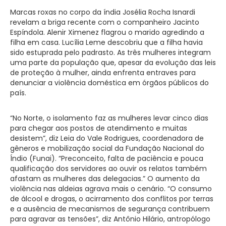
Marcas roxas no corpo da índia Josélia Rocha Isnardi
revelam a briga recente com o companheiro Jacinto
Espíndola. Alenir Ximenez flagrou o marido agredindo a
filha em casa. Lucília Leme descobriu que a filha havia
sido estuprada pelo padrasto. As três mulheres integram
uma parte da população que, apesar da evolução das leis
de proteção à mulher, ainda enfrenta entraves para
denunciar a violência doméstica em órgãos públicos do
país.
“No Norte, o isolamento faz as mulheres levar cinco dias
para chegar aos postos de atendimento e muitas
desistem”, diz Leia do Vale Rodrigues, coordenadora de
gêneros e mobilização social da Fundação Nacional do
Índio (Funai). “Preconceito, falta de paciência e pouca
qualificação dos servidores ao ouvir os relatos também
afastam as mulheres das delegacias.” O aumento da
violência nas aldeias agrava mais o cenário. “O consumo
de álcool e drogas, o acirramento dos conflitos por terras
e a ausência de mecanismos de segurança contribuem
para agravar as tensões”, diz Antônio Hilário, antropólogo