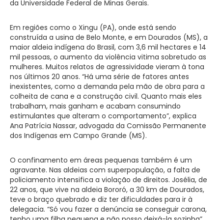
da Universidade Federal de Minas Gerais.
Em regiões como o Xingu (PA), onde está sendo
construída a usina de Belo Monte, e em Dourados (MS), a
maior aldeia indígena do Brasil, com 3,6 mil hectares e 14
mil pessoas, o aumento da violência vitima sobretudo as
mulheres. Muitos relatos de agressividade vieram à tona
nos últimos 20 anos. “Há uma série de fatores antes
inexistentes, como a demanda pela mão de obra para a
colheita de cana e a construção civil. Quanto mais eles
trabalham, mais ganham e acabam consumindo
estimulantes que alteram o comportamento”, explica
Ana Patrícia Nassar, advogada da Comissão Permanente
dos Indígenas em Campo Grande (MS).
O confinamento em áreas pequenas também é um
agravante. Nas aldeias com superpopulação, a falta de
policiamento intensifica a violação de direitos. Josélia, de
22 anos, que vive na aldeia Bororó, a 30 km de Dourados,
teve o braço quebrado e diz ter dificuldades para ir à
delegacia. “Só vou fazer a denúncia se conseguir carona,
tenho uma filha pequena e não posso deixá-la sozinha”,