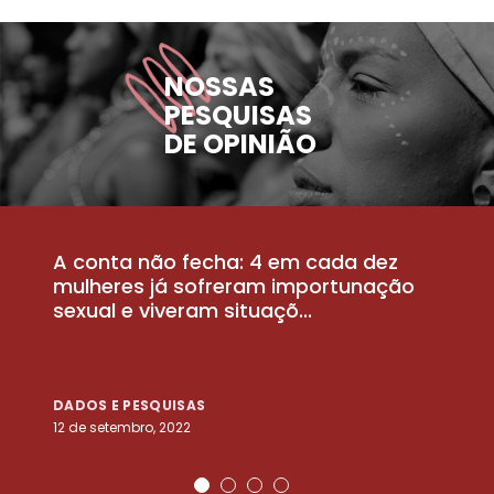
NOSSAS
PESQUISAS
DE OPINIÃO
A conta não fecha: 4 em cada dez
P
la
mulheres já sofreram importunação
a
sexual e viveram situaçõ...
m
DADOS E PESQUISAS
D
12 de setembro, 2022
25