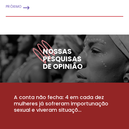
PRÓXIMO
NOSSAS
PESQUISAS
DE OPINIÃO
A conta não fecha: 4 em cada dez
P
la
mulheres já sofreram importunação
a
sexual e viveram situaçõ...
m