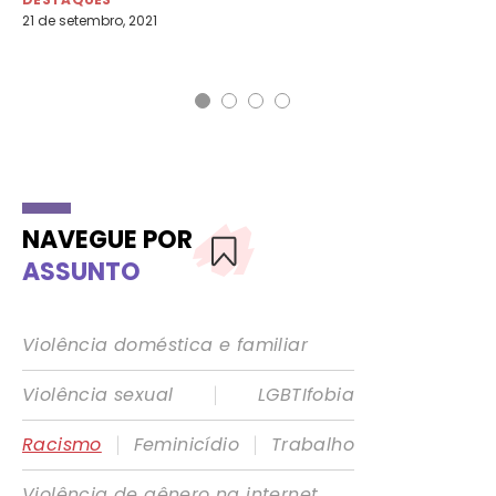
21 de setembro, 2021
DE
4 d
NAVEGUE POR
ASSUNTO
Violência doméstica e familiar
|
Violência sexual
LGBTIfobia
|
|
Racismo
Feminicídio
Trabalho
Violência de gênero na internet