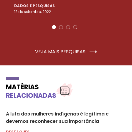
DADOS E PESQUISAS
D
12 de setembro, 2022
25
VEJA MAIS PESQUISAS
MATÉRIAS
RELACIONADAS
a
A luta das mulheres indígenas é legítima e
Mu
devemos reconhecer sua importância
Mi
in
DESTAQUES