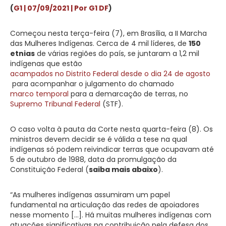
(
G1 | 07/09/2021 | Por G1 DF
)
Começou nesta terça-feira (7), em Brasília, a
II Marcha
das Mulheres Indígenas
. Cerca de 4 mil líderes, de
150
etnias
de várias regiões do país, se juntaram a 1,2 mil
indígenas que estão
acampados no Distrito Federal desde o dia 24 de agosto
para acompanhar o julgamento do chamado
marco temporal
para a demarcação de terras, no
Supremo Tribunal Federal
(STF).
O caso volta à pauta da Corte nesta quarta-feira (8). Os
ministros devem decidir se é válida a tese na qual
indígenas só podem reivindicar terras que ocupavam até
5 de outubro de 1988, data da promulgação da
Constituição Federal (
saiba mais abaixo
).
“As mulheres indígenas assumiram um papel
fundamental na articulação das redes de apoiadores
nesse momento […]. Há muitas mulheres indígenas com
atuações significativas na contribuição pela defesa dos